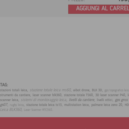
AGGIUNGI AL CARRE
TAG:
,
,
,
,
stazione totale leica ms60
stazioni totali leica
aibot drone
BLK 3D
gps topografico lei
,
,
,
,
strumenti da cantiere
laser scanner blk360
stazione totale TS60
3D laser scanner P40
l
,
,
,
,
sistemi di monitoraggio leica
livelli da cantiere
gps gnss 
scanner leica
livelli ottici
,
,
,
,
,
gs07
stazione totale leica ts13
multistation leica
palmare leica zeno 20
HD
rugby leica
,
.
Leica BLK360
Laser Scanner RTC360