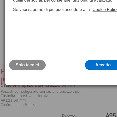
quelli dei social, per consentire funzionalità avanzate.
Se vuoi saperne di più puoi accedere alla "
Cookie Polic
Solo tecnici
Accetto
Pozzetti per poligonale - confezione da 5
pezzi
Sezione trapezoidale altezza 50 mm
Pozzetti per poligonale con sezione trapezoidale.
Custodia protettiva - zincata
Altezza 50 mm
Confezione da 5 pezzi
495
Prezzo: