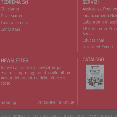
TEOREMA Srl
SERVIZI
Chi siamo
Assistenza Post V
Finanziamenti Nol
Dove siamo
Laboratorio di ass
Lavora con noi
TPS Teorema Privi
Contattaci
Service
Educational
Novità ed Eventi
Condizioni di vend
CATALOGO
Trattamento dei d
NEWSLETTER
Iscriviti alla nostra newsletter per
essere sempre aggiornato sulle ultime
novità dei prodotti e delle offerte in
corso
Sitemap
VERSIONE DESKTOP
Powere
© 2021 Teorema S.r.l. - P.I./C.F. 08379270153 - REA MI 1224723 - cap.soc. 100.000 € i.v.