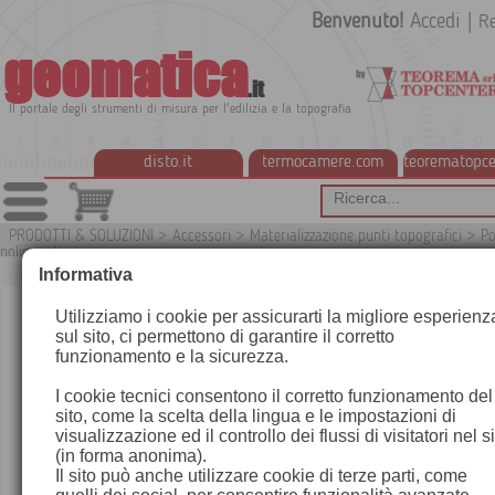
Benvenuto!
Accedi
|
Re
geomatica
.it
Il portale degli strumenti di misura per l'edilizia e la topografia
disto.it
termocamere.com
teorematopce
PRODOTTI & SOLUZIONI
>
Accessori
>
Materializzazione punti topografici
>
Po
poligonale
Informativa
Utilizziamo i cookie per assicurarti la migliore esperienz
sul sito, ci permettono di garantire il corretto
funzionamento e la sicurezza.
I cookie tecnici consentono il corretto funzionamento del
sito, come la scelta della lingua e le impostazioni di
visualizzazione ed il controllo dei flussi di visitatori nel s
(in forma anonima).
Il sito può anche utilizzare cookie di terze parti, come