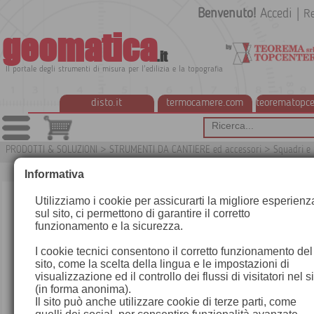
Benvenuto!
Accedi
|
Re
geomatica
.it
Il portale degli strumenti di misura per l'edilizia e la topografia
disto.it
termocamere.com
teorematopce
PRODOTTI & SOLUZIONI
>
STRUMENTI DA CANTIERE ed accessori
>
Squadri e 
Informativa
Utilizziamo i cookie per assicurarti la migliore esperienz
sul sito, ci permettono di garantire il corretto
funzionamento e la sicurezza.
I cookie tecnici consentono il corretto funzionamento del
sito, come la scelta della lingua e le impostazioni di
visualizzazione ed il controllo dei flussi di visitatori nel s
(in forma anonima).
Il sito può anche utilizzare cookie di terze parti, come