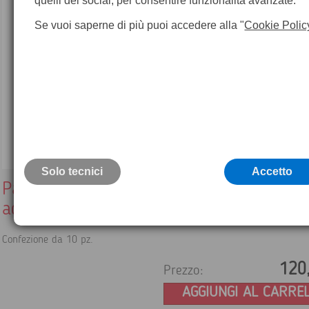
quelli dei social, per consentire funzionalità avanzate.
Se vuoi saperne di più puoi accedere alla "
Cookie Polic
Solo tecnici
Accetto
Palina in legno bianco/rosso con puntale
acciaio altezza 1.60 m
Confezione da 10 pz.
120
Prezzo:
AGGIUNGI AL CARRE