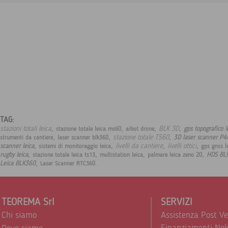
TAG:
,
,
,
,
stazioni totali leica
BLK 3D
gps topografico 
stazione totale leica ms60
aibot drone
,
,
,
stazione totale TS60
3D laser scanner P4
strumenti da cantiere
laser scanner blk360
,
,
,
,
livelli da cantiere
livelli ottici
scanner leica
sistemi di monitoraggio leica
gps gnss l
,
,
,
,
rugby leica
HDS BL
stazione totale leica ts13
multistation leica
palmare leica zeno 20
,
.
Leica BLK360
Laser Scanner RTC360
TEOREMA Srl
SERVIZI
Chi siamo
Assistenza Post V