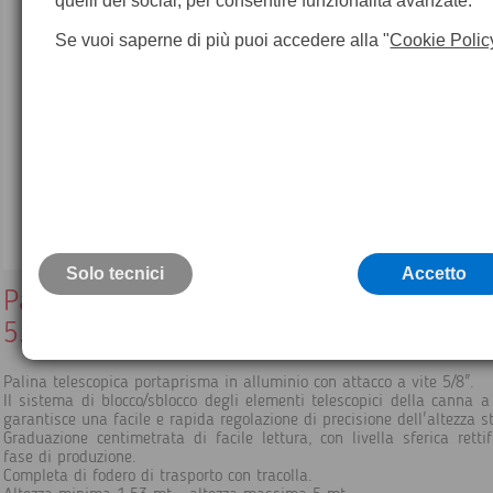
quelli dei social, per consentire funzionalità avanzate.
Se vuoi saperne di più puoi accedere alla "
Cookie Polic
Solo tecnici
Accetto
Palina telescopica portaprisma universal
5.00mt
Palina telescopica portaprisma in alluminio con attacco a vite 5/8".
Il sistema di blocco/sblocco degli elementi telescopici della canna 
garantisce una facile e rapida regolazione di precisione dell'altezza st
Graduazione centimetrata di facile lettura, con livella sferica rettif
fase di produzione.
Completa di fodero di trasporto con tracolla.