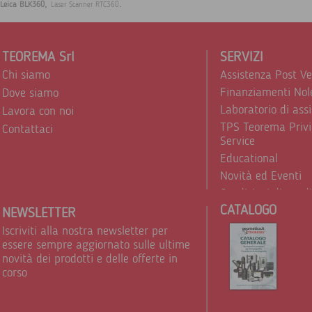
,
.
Leica BLK360
Laser Scanner RTC360
TEOREMA Srl
SERVIZI
Chi siamo
Assistenza Post V
Finanziamenti Nol
Dove siamo
Laboratorio di ass
Lavora con noi
TPS Teorema Privi
Contattaci
Service
Educational
Novità ed Eventi
Condizioni di vend
CATALOGO
Trattamento dei d
NEWSLETTER
Iscriviti alla nostra newsletter per
essere sempre aggiornato sulle ultime
novità dei prodotti e delle offerte in
corso