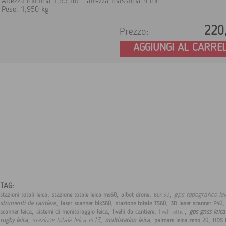
Altezza minima 1,53 mt - altezza massima 5 mt
Peso: 1,950 kg
220
Prezzo:
AGGIUNGI AL CARRE
TAG:
,
,
,
,
gps topografico le
stazioni totali leica
stazione totale leica ms60
aibot drone
BLK 3D
,
,
,
strumenti da cantiere
laser scanner blk360
stazione totale TS60
3D laser scanner P40
,
,
,
,
gps gnss leic
scanner leica
sistemi di monitoraggio leica
livelli da cantiere
livelli ottici
,
,
,
,
stazione totale leica ts13
rugby leica
multistation leica
palmare leica zeno 20
HDS 