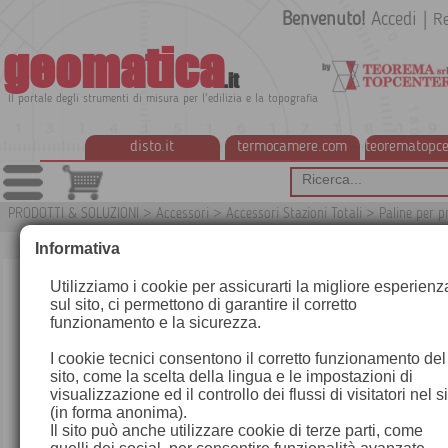
Benvenuto!
Accedi
|
Re
geomatica
.it
Il portale degli strumenti di misura per l'edilizia e la topografia
disto.it
termocamere.com
teorematopce
PRODOTTI & SOLUZIONI
>
Accessori
>
Accessori Stazioni Totali
>
Paline per 
G3
Informativa
Utilizziamo i cookie per assicurarti la migliore esperienz
sul sito, ci permettono di garantire il corretto
funzionamento e la sicurezza.
I cookie tecnici consentono il corretto funzionamento del
sito, come la scelta della lingua e le impostazioni di
visualizzazione ed il controllo dei flussi di visitatori nel s
(in forma anonima).
Il sito può anche utilizzare cookie di terze parti, come