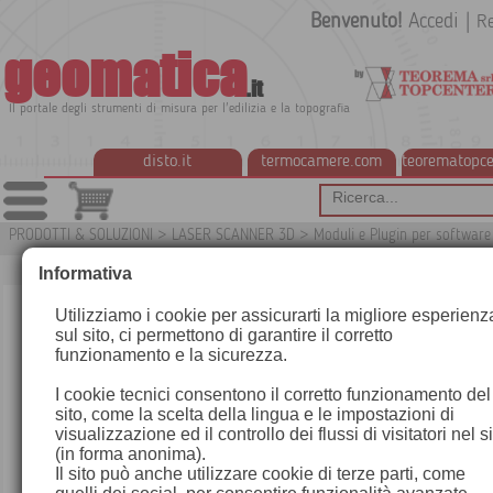
Benvenuto!
Accedi
|
Re
geomatica
.it
Il portale degli strumenti di misura per l'edilizia e la topografia
disto.it
termocamere.com
teorematopce
PRODOTTI & SOLUZIONI
>
LASER SCANNER 3D
>
Moduli e Plugin per softwar
0ap
Informativa
Utilizziamo i cookie per assicurarti la migliore esperienz
sul sito, ci permettono di garantire il corretto
funzionamento e la sicurezza.
I cookie tecnici consentono il corretto funzionamento del
sito, come la scelta della lingua e le impostazioni di
visualizzazione ed il controllo dei flussi di visitatori nel s
(in forma anonima).
Il sito può anche utilizzare cookie di terze parti, come