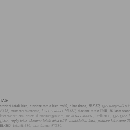
TAG:
,
,
,
,
gps topografico l
BLK 3D
stazioni totali leica
stazione totale leica ms60
aibot drone
,
,
,
,
GS16
laser scanner blk360
stazione totale TS60
3D laser scan
strumenti da cantiere
,
,
,
,
livelli da cantiere
gps gnss l
laser scanner leica
sistemi di monitoraggio leica
livelli ottici
,
,
,
,
gs07
rugby leica
stazione totale leica ts13
multistation leica
palmare leica zeno 2
,
,
.
BLK360
Leica BLK360
Laser Scanner RTC360