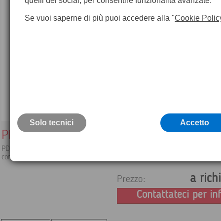
quelli dei social, per consentire funzionalità avanzate.
Se vuoi saperne di più puoi accedere alla "
Cookie Polic
Solo tecnici
Accetto
PDS
PDS® è un'applicazione CAD/CAE (Computer Aided Design/Engin
completa e intelligente
a rich
Prezzo:
Contattateci per in