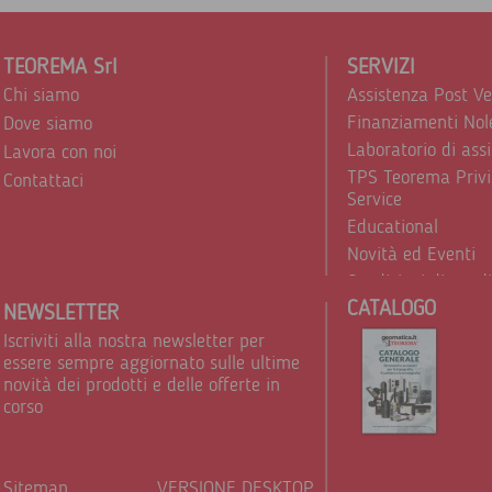
TEOREMA Srl
SERVIZI
Chi siamo
Assistenza Post V
Finanziamenti Nol
Dove siamo
Laboratorio di ass
Lavora con noi
TPS Teorema Privi
Contattaci
Service
Educational
Novità ed Eventi
Condizioni di vend
CATALOGO
Trattamento dei d
NEWSLETTER
Iscriviti alla nostra newsletter per
essere sempre aggiornato sulle ultime
novità dei prodotti e delle offerte in
corso
Sitemap
VERSIONE DESKTOP