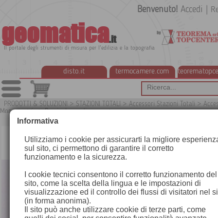
Benvenuto!
Accedi
|
Re
geomatica
.it
Il portale degli strumenti di misura per l'edilizia e la topografia
disto.it
termocamere.com
teorematopce
PRODOTTI & SOLUZIONI
>
STAZIONI TOTALI
>
Accessori Stazioni Totali
>
Acces
Monitoraggio
>
Perni e barre di convergenza
G1
Informativa
Utilizziamo i cookie per assicurarti la migliore esperienz
sul sito, ci permettono di garantire il corretto
funzionamento e la sicurezza.
I cookie tecnici consentono il corretto funzionamento del
sito, come la scelta della lingua e le impostazioni di
visualizzazione ed il controllo dei flussi di visitatori nel s
(in forma anonima).
Il sito può anche utilizzare cookie di terze parti, come