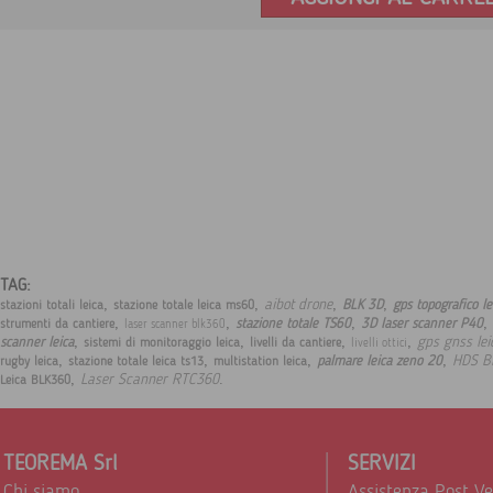
TAG:
,
,
,
,
aibot drone
BLK 3D
gps topografico l
stazioni totali leica
stazione totale leica ms60
,
,
,
,
stazione totale TS60
3D laser scanner P40
strumenti da cantiere
laser scanner blk360
,
,
,
,
gps gnss le
scanner leica
sistemi di monitoraggio leica
livelli da cantiere
livelli ottici
,
,
,
,
HDS B
palmare leica zeno 20
rugby leica
stazione totale leica ts13
multistation leica
,
.
Laser Scanner RTC360
Leica BLK360
TEOREMA Srl
SERVIZI
Chi siamo
Assistenza Post V