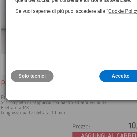
quelli dei social, per consentire funzionalità avanzate.
Se vuoi saperne di più puoi accedere alla "
Cookie Polic
Solo tecnici
Accetto
Perno portaprisma per monitoraggio
Perno porta prisma per palo rotondo
Set completo di cappuccio con nastro ad alta visibilità
Filettatura M8
Lunghezza parte filettata 10 mm
10
Prezzo:
AGGIUNGI AL CARRE