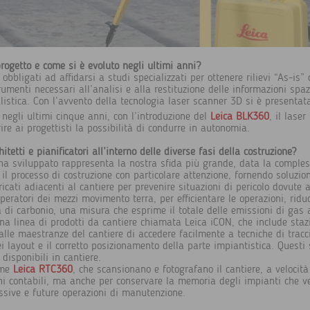
progetto e come si è evoluto negli ultimi anni?
obbligati ad affidarsi a studi specializzati per ottenere rilievi “As-is”
rumenti necessari all’analisi e alla restituzione delle informazioni spaz
istica. Con l’avvento della tecnologia laser scanner 3D si è presentata
 negli ultimi cinque anni, con l’introduzione del
Leica BLK360
, il lase
ire ai progettisti la possibilità di condurre in autonomia.
etti e pianificatori all’interno delle diverse fasi della costruzione?
a ha sviluppato rappresenta la nostra sfida più grande, data la compless
il processo di costruzione con particolare attenzione, fornendo soluzioni
cati adiacenti al cantiere per prevenire situazioni di pericolo dovute a
operatori dei mezzi movimento terra, per efficientare le operazioni, rid
 di carbonio, una misura che esprime il totale delle emissioni di gas a
na linea di prodotti da cantiere chiamata Leica iCON, che include staz
lle maestranze del cantiere di accedere facilmente a tecniche di tracc
ei layout e il corretto posizionamento della parte impiantistica. Quest
disponibili in cantiere.
ome
Leica RTC360
, che scansionano e fotografano il cantiere, a velocit
ni contabili, ma anche per conservare la memoria degli impianti che 
cessive e future operazioni di manutenzione.