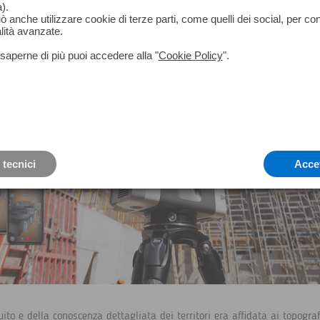
costi operativi e consumi, scansione dello stato avanz
ievo 3D
).
corretta manutenzione futura, sono solo alcune delle
può anche utilizzare cookie di terze parti, come quelli dei social, per co
punto per il mondo dell’edilizia professionale.
lità avanzate.
saperne di più puoi accedere alla "
Cookie Policy
".
 tecnici
Acce
ito e della conoscenza dettagliata dei territori era affidata ai topografi