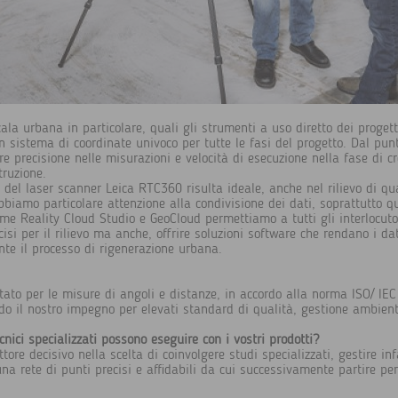
scala urbana in particolare, quali gli strumenti a uso diretto dei proget
n sistema di coordinate univoco per tutte le fasi del progetto. Dal pun
re precisione nelle misurazioni e velocità di esecuzione nella fase di c
truzione.
 del laser scanner Leica RTC360 risulta ideale, anche nel rilievo di quar
bbiamo particolare attenzione alla condivisione dei dati, soprattutto 
ome Reality Cloud Studio e GeoCloud permettiamo a tutti gli interlocutor
cisi per il rilievo ma anche, offrire soluzioni software che rendano i dat
nte il processo di rigenerazione urbana.
ato per le misure di angoli e distanze, in accordo alla norma ISO/ IEC
il nostro impegno per elevati standard di qualità, gestione ambienta
ecnici specializzati possono eseguire con i vostri prodotti?
tore decisivo nella scelta di coinvolgere studi specializzati, gestire in
na rete di punti precisi e affidabili da cui successivamente partire per