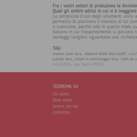
Fra i vostri settori di produzione la divisi
Quali gli ambiti edilizi in cui vi è maggiore
La semplicità d’uso degli strumenti unita a
permesso di plasmare il mercato al tal punt
a scansione, perché solo in questo modo avr
italiano in cui frequentemente si possono tr
vantaggi tangibili riguardano una ricchezza d
TAG:
,
,
aibot
stazione totale leica ms60
stazioni totali leica
,
,
scanner leica
sistemi di monitoraggio leica
livelli da c
,
.
Leica BLK360
Laser Scanner RTC360
TEOREMA Srl
Chi siamo
Dove siamo
Lavora con noi
Contattaci