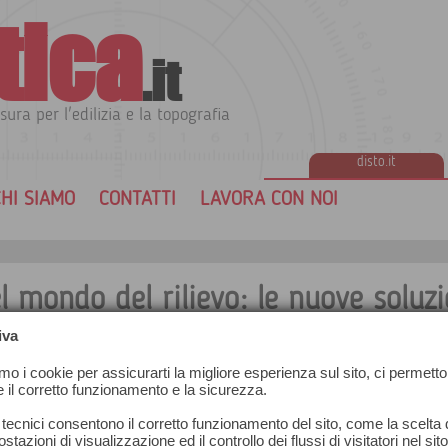
tica
.it
sura per l'edilizia e la topografia
disto.it
HI SIAMO
CONTATTI
LAVORA CON NOI
el mondo del rilievo: le nuove soluzi
iva
Questa tecnologia innovativa è sempre più utilizzata i
cupa da
migliorando la produttività e ottimizzando le modalità
amo i cookie per assicurarti la migliore esperienza sul sito, ci permetto
one di
Uno di questi settori è sicuramente quello dell’ediliz
e il corretto funzionamento e la sicurezza.
utilizzati alcuni degli strumenti più avanzati prodott
Rilievo preciso e restituzione dettagliata, ma non solo
 tecnici consentono il corretto funzionamento del sito, come la scelta d
 negli
prevenire situazioni di pericolo, automazione delle ma
stazioni di visualizzazione ed il controllo dei flussi di visitatori nel sit