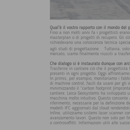
Qual'è il vostro rapporto con il mondo del 
Fino a non molti anni fa i progettisti erano 
masterplan o di progetti di recupero. Gli st
richiedevano una conoscenza tecnica special
agli studi di progettazione. Tuttavia, solo
mercato, siamo finalmente riusciti a trasfer
Che dialogo si è instaurato dunque con archit
Trasferire in cantiere ciò che il progettist
presenti in ogni progetto. Oggi affrontiamo 
In primis, per esempio, monitoriamo i fabbri
di machine control, facili da usare per gli 
minimizzando il “carbon footprint (impronta
cantiere. Leica Geosystems ha sviluppato u
macchina molto intuitivo. Questo consente a
riferimento, necessarie per la definizione d
modelli IFC aggiornati dal cloud rendendoli 
Infine, utilizziamo sistemi laser scanner c
avanzamento lavori. Questo non solo per fi
o controsoffitti. Informazioni utili alle suc