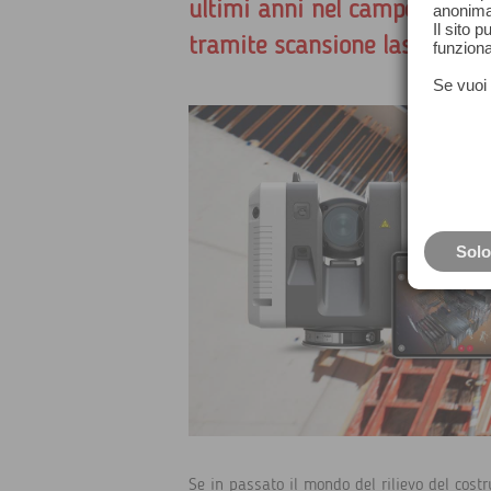
ultimi anni nel campo del ril
anonima
Il sito 
tramite scansione laser.
funziona
Se vuoi 
Solo
Se in passato il mondo del rilievo del costru