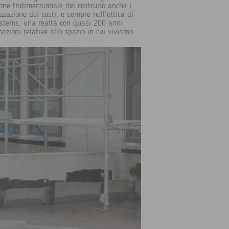
one tridimensionale del costruito anche i
zzazione dei costi, e sempre nell’ottica di
systems, una realtà con quasi 200 anni
azioni relative allo spazio in cui viviamo.