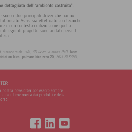
ne dettagliata dell’“ambiente costruito”.
e sono i due principali driver che hanno
fabbricato As-is sia effettuato con tecniche
re in un contesto edilizio come quello
 i disegni di progetto sono andati persi. I
lizia.
,
,
,
3D laser scanner P40
0
laser
stazione totale TS60
,
,
,
HDS BLK360
istation leica
palmare leica zeno 20
TTER
alla nostra newsletter per essere sempre
sulle ultime novità dei prodotti e delle
corso