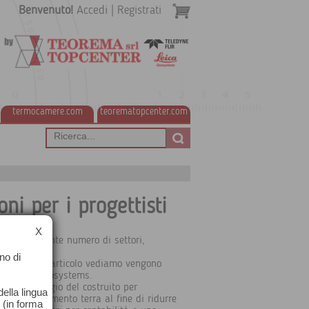
Benvenuto!
Accedi
|
Registrati
termocamere.com
teorematopcenter.com
oni per i progettisti
X
n un crescente numero di settori,
 operative.
no di
ia, in questo articolo vediamo vengono
i da Leica Geosystems.
: monitoraggio del costruito per
ella lingua
cchine movimento terra al fine di ridurre
o (in forma