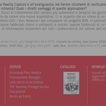
one Reality Capture è all’avanguardia nel fornire strumenti di restituzio
 richiesta? Quali i diretti vantaggi di queste applicazioni?
 flussi di trattamento dati sempre più automatici o semplici da gestir
o da creare una nuova aspettativa. Ci si aspetta che un rilievo di un 
emo tutti i dati necessari per sviluppare un progetto BIM, in particola
ovare fabbricati storici o sottoposti a vincolo, oppure fabbricati di cui
i informazioni disponibili per tutti i professionisti del settore dell’edi
,
,
,
,
 drone
gps topografico leica GS16
strumenti da cantiere
laser scanner blk36
BLK 3D
,
,
,
,
,
gps gnss leica gs07
stazione totale leica ts13
livelli ottici
antiere
rugby leica
mult
SERVIZI
CATALOGO
NEWSLE
Assistenza Post Vendita
Iscriviti 
aggiornato 
Finanziamenti Noleggio
offerte in 
Laboratorio di assistenza
TPS Teorema Privilege Service
Educational
Novità ed Eventi