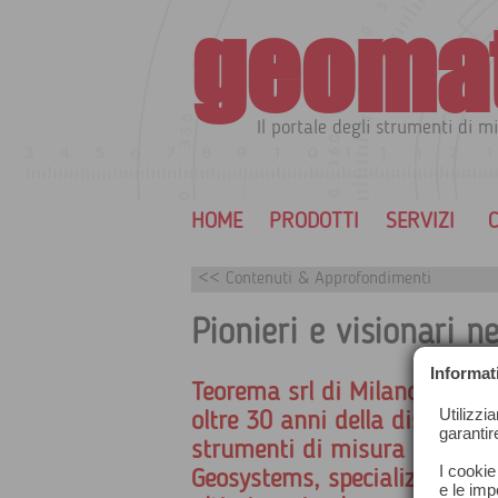
geoma
Il portale degli strumenti di mi
HOME
PRODOTTI
SERVIZI
C
<< Contenuti & Approfondimenti
Pionieri e visionari n
Informat
Teorema srl di Milano, si oc
Utilizzi
oltre 30 anni della distribuzi
garantir
strumenti di misura Leica
I cookie
Geosystems, specializzandosi
e le impo