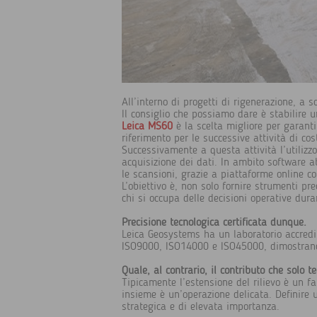
All’interno di progetti di rigenerazione, a 
Il consiglio che possiamo dare è stabilire u
Leica MS60
è la scelta migliore per garanti
riferimento per le successive attività di cos
Successivamente a questa attività l’utilizzo
acquisizione dei dati. In ambito software a
le scansioni, grazie a piattaforme online c
L’obiettivo è, non solo fornire strumenti pre
chi si occupa delle decisioni operative dura
Precisione tecnologica certificata dunque.
Leica Geosystems ha un laboratorio accredit
ISO9000, ISO14000 e ISO45000, dimostrando 
Quale, al contrario, il contributo che solo t
Tipicamente l’estensione del rilievo è un fat
insieme è un’operazione delicata. Definire u
strategica e di elevata importanza.