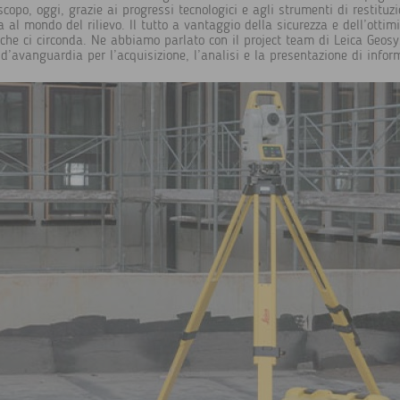
opo, oggi, grazie ai progressi tecnologici e agli strumenti di restituzi
 al mondo del rilievo. Il tutto a vantaggio della sicurezza e dell’ottimi
 che ci circonda. Ne abbiamo parlato con il project team di Leica Geo
d’avanguardia per l’acquisizione, l’analisi e la presentazione di inform