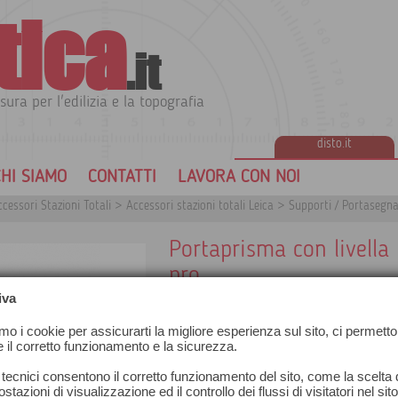
tica
.it
sura per l'edilizia e la topografia
disto.it
HI SIAMO
CONTATTI
LAVORA CON NOI
cessori Stazioni Totali
>
Accessori stazioni totali Leica
>
Supporti / Portasegna
Portaprisma con livella
pro
iva
amo i cookie per assicurarti la migliore esperienza sul sito, ci permetto
e il corretto funzionamento e la sicurezza.
 tecnici consentono il corretto funzionamento del sito, come la scelta d
stazioni di visualizzazione ed il controllo dei flussi di visitatori nel sit