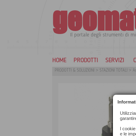
geoma
Il portale degli strumenti di mi
HOME
PRODOTTI
SERVIZI
C
PRODOTTI & SOLUZIONI
>
STAZIONI TOTALI
>
Ac
Informat
Utilizzi
garantir
I cookie
e le impo