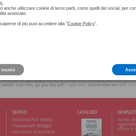
).
può anche utilizzare cookie di terze parti, come quelli dei social, per co
lità avanzate.
saperne di più puoi accedere alla "
Cookie Policy
".
 tecnici
Acce
,
,
,
,
gps topografico leica GS16
strumenti da cantiere
t drone
BLK 3D
laser scanner blk360
,
,
,
,
,
rugby leica
a cantiere
livelli ottici
gps gnss leica gs07
stazione totale leica ts13
multi
SERVIZI
CATALOGO
NEWSLE
Assistenza Post Vendita
Iscriviti 
aggiornato 
Finanziamenti Noleggio
offerte in 
Laboratorio di assistenza