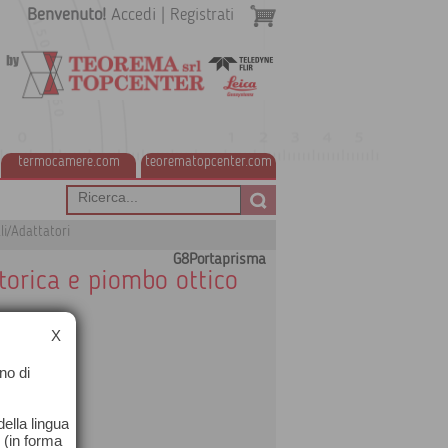
Benvenuto!
Accedi
|
Registrati
termocamere.com
teorematopcenter.com
li/Adattatori
G8Portaprisma
 torica e piombo ottico
X
no di
ella lingua
o (in forma