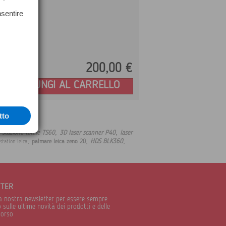
nsentire
200,
00
€
Prezzo:
AGGIUNGI AL CARRELLO
tto
,
,
,
stazione totale TS60
3D laser scanner P40
laser
,
,
,
HDS BLK360
palmare leica zeno 20
station leica
TTER
alla nostra newsletter per essere sempre
sulle ultime novità dei prodotti e delle
corso