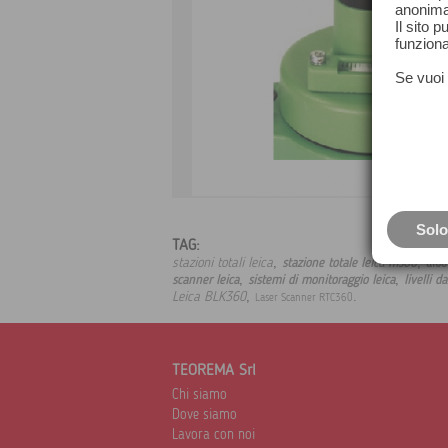
anonima
Il sito 
funziona
Se vuoi 
Solo
TAG:
,
,
stazioni totali leica
stazione totale leica ms60
aibo
,
,
scanner leica
sistemi di monitoraggio leica
livelli d
,
.
Leica BLK360
Laser Scanner RTC360
TEOREMA Srl
Chi siamo
Dove siamo
Lavora con noi