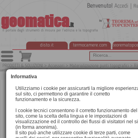
Benvenuto!
Accedi
|
Re
geomatica
.it
Il portale degli strumenti di misura per l'edilizia e la topografia
disto.it
termocamere.com
teorematopce
PRODOTTI & SOLUZIONI
>
Accessori
>
Materializzazione punti topografici
>
Ri
verticali/Caposaldi per Livellazioni
Informativa
Utilizziamo i cookie per assicurarti la migliore esperienz
sul sito, ci permettono di garantire il corretto
funzionamento e la sicurezza.
I cookie tecnici consentono il corretto funzionamento del
sito, come la scelta della lingua e le impostazioni di
visualizzazione ed il controllo dei flussi di visitatori nel s
(in forma anonima).
Il sito può anche utilizzare cookie di terze parti, come