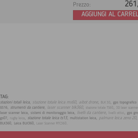
261
Prezzo:
AGGIUNGI AL CARRE
TAG:
,
,
,
,
stazione totale leica ms60
aibot drone
stazioni totali leica
gps topografico 
BLK 3D
,
,
,
,
laser scanner blk360
strumenti da cantiere
GS16
stazione totale TS60
3D laser scanne
,
,
,
,
livelli da cantiere
laser scanner leica
sistemi di monitoraggio leica
gps gns
livelli ottici
,
,
,
,
palmare leica zeno 20
stazione totale leica ts13
gs07
multistation leica
rugby leica
,
,
.
BLK360
Leica BLK360
Laser Scanner RTC360