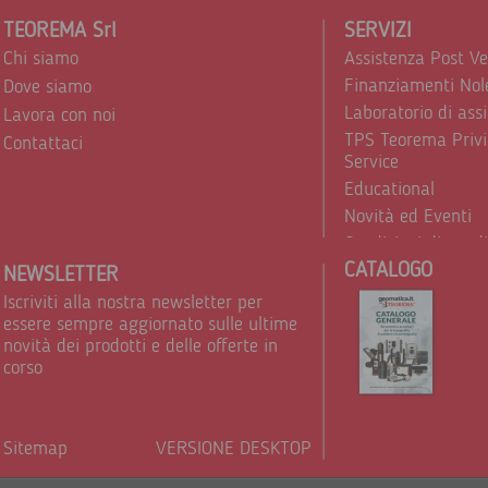
TEOREMA Srl
SERVIZI
Chi siamo
Assistenza Post V
Finanziamenti Nol
Dove siamo
Laboratorio di ass
Lavora con noi
TPS Teorema Privi
Contattaci
Service
Educational
Novità ed Eventi
Condizioni di vend
CATALOGO
Trattamento dei d
NEWSLETTER
Iscriviti alla nostra newsletter per
essere sempre aggiornato sulle ultime
novità dei prodotti e delle offerte in
corso
Sitemap
VERSIONE DESKTOP
Powere