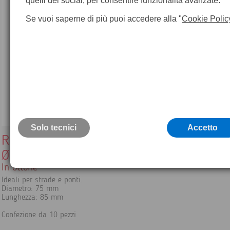
quelli dei social, per consentire funzionalità avanzate.
Se vuoi saperne di più puoi accedere alla "
Cookie Polic
Solo tecnici
Accetto
Riferimenti verticali
Ø 75 mm / lungh. 85 mm - 10 pz.
In ottone
Ideali per strade e ponti.
Diametro: 75 mm
Lunghezza: 85 mm
Confezione da 10 pezzi