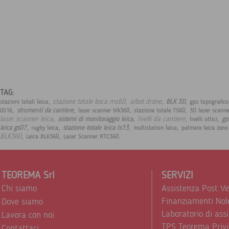
TAG:
,
,
,
,
stazione totale leica ms60
aibot drone
BLK 3D
stazioni totali leica
gps topografico
,
,
,
,
strumenti da cantiere
GS16
laser scanner blk360
stazione totale TS60
3D laser scann
,
,
,
,
laser scanner leica
livelli da cantiere
sistemi di monitoraggio leica
gp
livelli ottici
,
,
,
,
leica gs07
stazione totale leica ts13
rugby leica
multistation leica
palmare leica zeno
,
,
.
BLK360
Leica BLK360
Laser Scanner RTC360
TEOREMA Srl
SERVIZI
Chi siamo
Assistenza Post V
Finanziamenti Nol
Dove siamo
Laboratorio di ass
Lavora con noi
TPS Teorema Privi
Contattaci