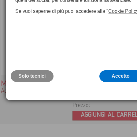
quelli dei social, per consentire funzionalità avanzate.
Se vuoi saperne di più puoi accedere alla "
Cookie Polic
Solo tecnici
Accetto
MCFAD1
Adattatore per PC per schede Compact Flash
Prezzo:
AGGIUNGI AL CARRE