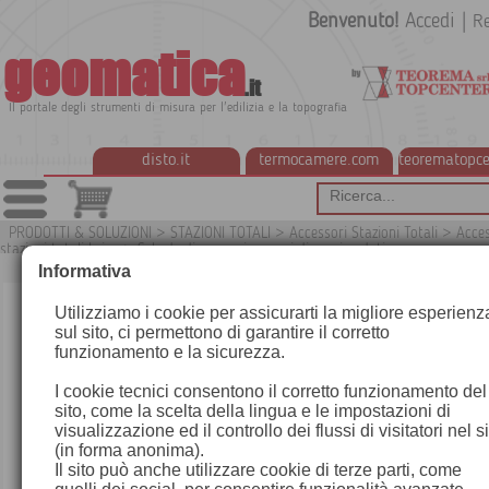
Benvenuto!
Accedi
|
Re
geomatica
.it
Il portale degli strumenti di misura per l'edilizia e la topografia
disto.it
termocamere.com
teorematopce
PRODOTTI & SOLUZIONI
>
STAZIONI TOTALI
>
Accessori Stazioni Totali
>
Acces
stazioni totali Leica
>
Schede di memoria e cavi di scarico dati
G
Informativa
Utilizziamo i cookie per assicurarti la migliore esperienz
sul sito, ci permettono di garantire il corretto
funzionamento e la sicurezza.
I cookie tecnici consentono il corretto funzionamento del
sito, come la scelta della lingua e le impostazioni di
visualizzazione ed il controllo dei flussi di visitatori nel s
(in forma anonima).
Il sito può anche utilizzare cookie di terze parti, come