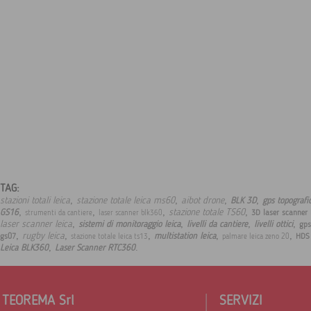
TAG:
,
,
,
,
stazioni totali leica
stazione totale leica ms60
aibot drone
BLK 3D
gps topografic
,
,
,
,
stazione totale TS60
GS16
3D laser scanner
strumenti da cantiere
laser scanner blk360
,
,
,
,
laser scanner leica
sistemi di monitoraggio leica
livelli da cantiere
livelli ottici
gps
,
,
,
,
,
rugby leica
multistation leica
gs07
HDS
stazione totale leica ts13
palmare leica zeno 20
,
.
Leica BLK360
Laser Scanner RTC360
TEOREMA Srl
SERVIZI