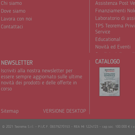
Chi siamo
Assistenza Post V
Finanziamenti Nol
Dove siamo
Laboratorio di ass
Lavora con noi
TPS Teorema Privi
Contattaci
Service
Educational
Novità ed Eventi
Condizioni di vend
CATALOGO
Trattamento dei d
NEWSLETTER
Iscriviti alla nostra newsletter per
essere sempre aggiornato sulle ultime
novità dei prodotti e delle offerte in
corso
Sitemap
VERSIONE DESKTOP
Powere
© 2021 Teorema S.r.l. - P.I./C.F. 08379270153 - REA MI 1224723 - cap.soc. 100.000 € i.v.