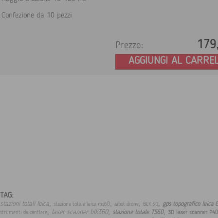
Confezione da 10 pezzi
179
Prezzo:
AGGIUNGI AL CARRE
TAG:
,
,
,
,
stazioni totali leica
gps topografico leica
stazione totale leica ms60
aibot drone
BLK 3D
,
,
,
laser scanner blk360
stazione totale TS60
3D laser scanner P40
strumenti da cantiere