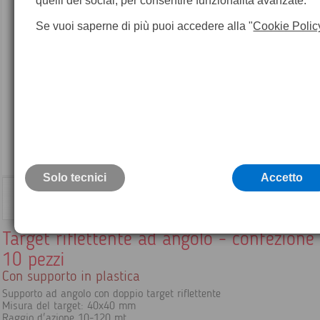
quelli dei social, per consentire funzionalità avanzate.
Se vuoi saperne di più puoi accedere alla "
Cookie Polic
Solo tecnici
Accetto
Target riflettente ad angolo - confezione
10 pezzi
Con supporto in plastica
Supporto ad angolo con doppio target riflettente
Misura del target: 40x40 mm
Raggio d'azione 10-120 mt