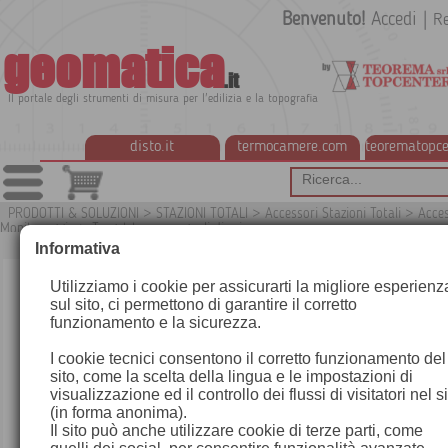
Benvenuto!
Accedi
|
Re
geomatica
.it
Il portale degli strumenti di misura per l'edilizia e la topografia
disto.it
termocamere.com
teorematopce
PRODOTTI & SOLUZIONI
>
STAZIONI TOTALI
>
Accessori Stazioni Totali
>
Acces
Monitoraggio
>
Target tape e segnali di mira
G7
Informativa
Utilizziamo i cookie per assicurarti la migliore esperienz
sul sito, ci permettono di garantire il corretto
funzionamento e la sicurezza.
I cookie tecnici consentono il corretto funzionamento del
sito, come la scelta della lingua e le impostazioni di
visualizzazione ed il controllo dei flussi di visitatori nel s
(in forma anonima).
Il sito può anche utilizzare cookie di terze parti, come