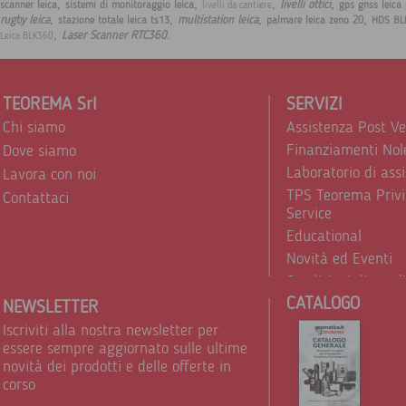
,
,
,
,
livelli ottici
scanner leica
sistemi di monitoraggio leica
gps gnss leica
livelli da cantiere
,
,
,
,
rugby leica
multistation leica
stazione totale leica ts13
palmare leica zeno 20
HDS BL
,
.
Laser Scanner RTC360
Leica BLK360
TEOREMA Srl
SERVIZI
Chi siamo
Assistenza Post V
Finanziamenti Nol
Dove siamo
Laboratorio di ass
Lavora con noi
TPS Teorema Privi
Contattaci
Service
Educational
Novità ed Eventi
Condizioni di vend
CATALOGO
Trattamento dei d
NEWSLETTER
Iscriviti alla nostra newsletter per
essere sempre aggiornato sulle ultime
novità dei prodotti e delle offerte in
corso