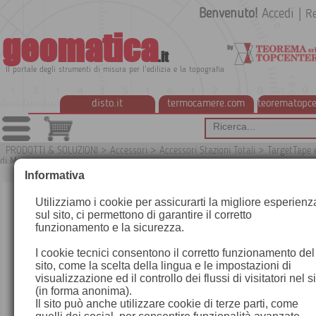
Benvenuto!
Accedi
|
Re
geomatica
.it
Il portale degli strumenti di misura per l'edilizia e la topografia
disto.it
termocamere.com
teorematopce
PRODOTTI & SOLUZIONI
>
Accessori
>
Accessori Stazioni Totali
>
TargetTape 
di Mira
G7T
Informativa
Utilizziamo i cookie per assicurarti la migliore esperienz
sul sito, ci permettono di garantire il corretto
funzionamento e la sicurezza.
I cookie tecnici consentono il corretto funzionamento del
sito, come la scelta della lingua e le impostazioni di
visualizzazione ed il controllo dei flussi di visitatori nel s
(in forma anonima).
Il sito può anche utilizzare cookie di terze parti, come