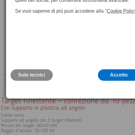
quelli dei social, per consentire funzionalità avanzate.
Se vuoi saperne di più puoi accedere alla "
Cookie Polic
Solo tecnici
Accetto
Target riflettente - confezione da 10 pezz
Con supporto in plastica ad angolo
Colore rosso
Supporto ad angolo con 3 target riflettenti
Misura del target: 40x40 mm
Raggio d’azione: 10-120 mt