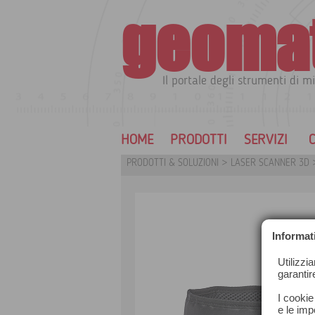
geoma
Il portale degli strumenti di mi
HOME
PRODOTTI
SERVIZI
C
PRODOTTI & SOLUZIONI
>
LASER SCANNER 3D
Informat
Utilizzi
garantir
I cookie
e le impo