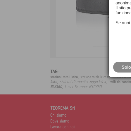
anonima
Il sito 
funziona
Se vuoi 
Solo
TAG:
,
,
stazioni totali leica
stazione totale leica ms60
aibot dron
,
,
sistemi di monitoraggio leica
leica
livelli da cantie
,
.
Laser Scanner RTC360
BLK360
TEOREMA Srl
Chi siamo
Dove siamo
Lavora con noi