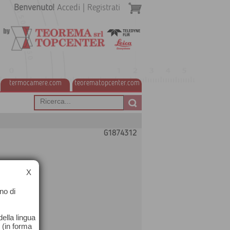
Benvenuto!
Accedi
|
Registrati
termocamere.com
teorematopcenter.com
G1874312
X
no di
ella lingua
o (in forma