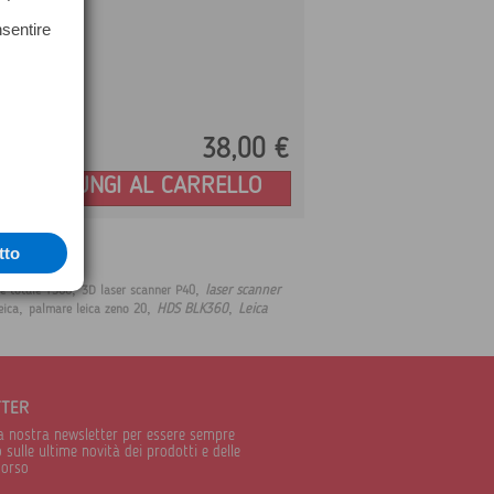
nsentire
38,
00
€
Prezzo:
AGGIUNGI AL CARRELLO
tto
,
,
laser scanner
e totale TS60
3D laser scanner P40
,
,
,
HDS BLK360
Leica
eica
palmare leica zeno 20
TTER
alla nostra newsletter per essere sempre
sulle ultime novità dei prodotti e delle
corso