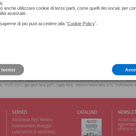
).
può anche utilizzare cookie di terze parti, come quelli dei social, per co
lità avanzate.
saperne di più puoi accedere alla "
Cookie Policy
".
 tecnici
Acce
,
,
,
,
,
BLK 3D
gps topografico leica GS16
strumenti da cantiere
stazion
e
laser scanner blk360
,
,
,
,
,
livelli ottici
re
gps gnss leica gs07
rugby leica
stazione totale leica ts13
multistation l
SERVIZI
CATALOGO
NEWSLE
Assistenza Post Vendita
Iscriviti 
aggiornato 
Finanziamenti Noleggio
offerte in 
Laboratorio di assistenza