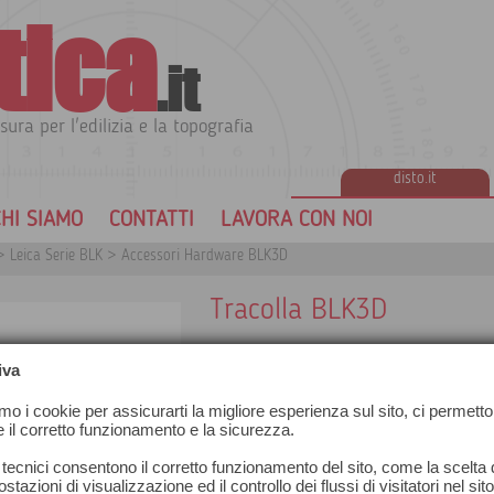
tica
.it
sura per l'edilizia e la topografia
disto.it
HI SIAMO
CONTATTI
LAVORA CON NOI
>
Leica Serie BLK
>
Accessori Hardware BLK3D
Tracolla BLK3D
iva
amo i cookie per assicurarti la migliore esperienza sul sito, ci permetto
e il corretto funzionamento e la sicurezza.
 tecnici consentono il corretto funzionamento del sito, come la scelta d
stazioni di visualizzazione ed il controllo dei flussi di visitatori nel sit