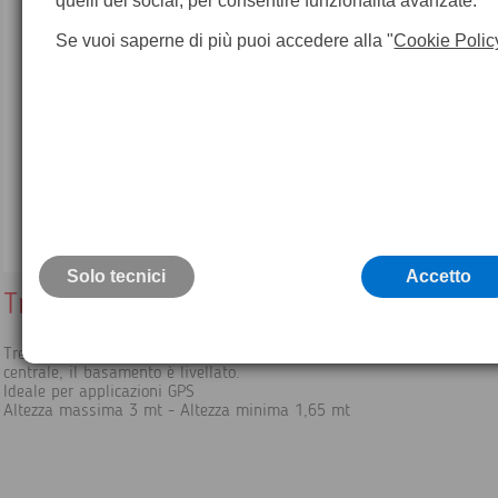
quelli dei social, per consentire funzionalità avanzate.
Se vuoi saperne di più puoi accedere alla "
Cookie Polic
Solo tecnici
Accetto
Treppiede topografico gigante h. 3 mt
Treppiedevcon basamento autolivellante; utilizzando la bolla de
centrale, il basamento è livellato.
Ideale per applicazioni GPS
Altezza massima 3 mt - Altezza minima 1,65 mt