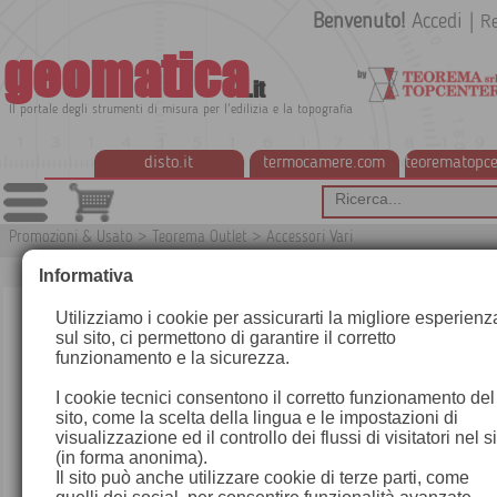
Benvenuto!
Accedi
|
Re
geomatica
.it
Il portale degli strumenti di misura per l'edilizia e la topografia
disto.it
termocamere.com
teorematopce
Promozioni & Usato
>
Teorema Outlet
>
Accessori Vari
G7
Informativa
Utilizziamo i cookie per assicurarti la migliore esperienz
sul sito, ci permettono di garantire il corretto
funzionamento e la sicurezza.
I cookie tecnici consentono il corretto funzionamento del
sito, come la scelta della lingua e le impostazioni di
visualizzazione ed il controllo dei flussi di visitatori nel s
(in forma anonima).
Il sito può anche utilizzare cookie di terze parti, come