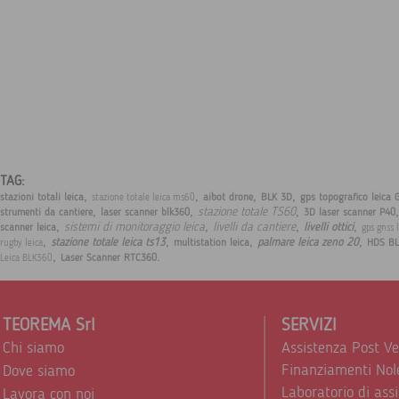
TAG:
,
,
,
,
stazioni totali leica
aibot drone
BLK 3D
gps topografico leica 
stazione totale leica ms60
,
,
,
stazione totale TS60
strumenti da cantiere
laser scanner blk360
3D laser scanner P40
,
,
,
,
sistemi di monitoraggio leica
livelli da cantiere
livelli ottici
scanner leica
gps gnss 
,
,
,
,
stazione totale leica ts13
palmare leica zeno 20
multistation leica
HDS BL
rugby leica
,
.
Laser Scanner RTC360
Leica BLK360
TEOREMA Srl
SERVIZI
Chi siamo
Assistenza Post V
Finanziamenti Nol
Dove siamo
Laboratorio di ass
Lavora con noi