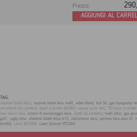
290
Prezzo:
AGGIUNGI AL CARRE
TAG:
,
,
,
,
stazioni totali leica
aibot drone
stazione totale leica ms60
BLK 3D
gps topografico le
,
,
,
strumenti da cantiere
laser scanner blk360
3D laser scanner
stazione totale TS60
,
,
,
,
livelli da cantiere
sistemi di monitoraggio leica
livelli ottici
gps gnss
laser scanner leica
,
,
,
,
,
stazione totale leica ts13
gs07
rugby leica
multistation leica
palmare leica zeno 20
,
,
.
Leica BLK360
Laser Scanner RTC360
BLK360