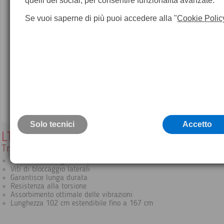
quelli dei social, per consentire funzionalità avanzate.
Se vuoi saperne di più puoi accedere alla "
Cookie Polic
Solo tecnici
Accetto
LT2
Treppiede pesante in legno a testa piatta
Robusto con cinghia a spalla
Viti di bloccaggio laterali
Garantisce lunga durata
Resistenza alla torsione
Assorbimento ottimale delle vibrazioni
Lunghezza 102 cm estendibile fino a 167 cm