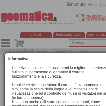
Benvenuto!
Accedi
|
Re
geomatica
.it
Il portale degli strumenti di misura per l'edilizia e la topografia
disto.it
termocamere.com
teorematopce
PRODOTTI & SOLUZIONI
>
Accessori
>
Accessori Livelli
>
Treppiedi
Informativa
Utilizziamo i cookie per assicurarti la migliore esperienz
sul sito, ci permettono di garantire il corretto
funzionamento e la sicurezza.
I cookie tecnici consentono il corretto funzionamento del
sito, come la scelta della lingua e le impostazioni di
visualizzazione ed il controllo dei flussi di visitatori nel s
(in forma anonima).
Il sito può anche utilizzare cookie di terze parti, come