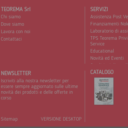
TEOREMA Srl
SERVIZI
Chi siamo
Assistenza Post V
Finanziamenti Nol
Dove siamo
Laboratorio di ass
Lavora con noi
TPS Teorema Privi
Contattaci
Service
Educational
Novità ed Eventi
Condizioni di vend
CATALOGO
Trattamento dei d
NEWSLETTER
Iscriviti alla nostra newsletter per
essere sempre aggiornato sulle ultime
novità dei prodotti e delle offerte in
corso
Sitemap
VERSIONE DESKTOP
Powere