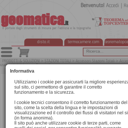
Benvenuto!
Accedi
|
Re
geomatica
.it
Il portale degli strumenti di misura per l'edilizia e la topografia
disto.it
termocamere.com
teorematopce
PRODOTTI & SOLUZIONI
>
STAZIONI TOTALI
>
Accessori Stazioni Totali
>
Acces
stazioni totali Leica
>
Treppiedi
Informativa
Utilizziamo i cookie per assicurarti la migliore esperienz
sul sito, ci permettono di garantire il corretto
funzionamento e la sicurezza.
I cookie tecnici consentono il corretto funzionamento del
sito, come la scelta della lingua e le impostazioni di
visualizzazione ed il controllo dei flussi di visitatori nel s
(in forma anonima).
Il sito può anche utilizzare cookie di terze parti, come