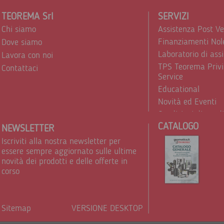
TEOREMA Srl
SERVIZI
Chi siamo
Assistenza Post V
Finanziamenti Nol
Dove siamo
Laboratorio di ass
Lavora con noi
TPS Teorema Privi
Contattaci
Service
Educational
Novità ed Eventi
Condizioni di vend
CATALOGO
Trattamento dei d
NEWSLETTER
Iscriviti alla nostra newsletter per
essere sempre aggiornato sulle ultime
novità dei prodotti e delle offerte in
corso
Sitemap
VERSIONE DESKTOP
Powere