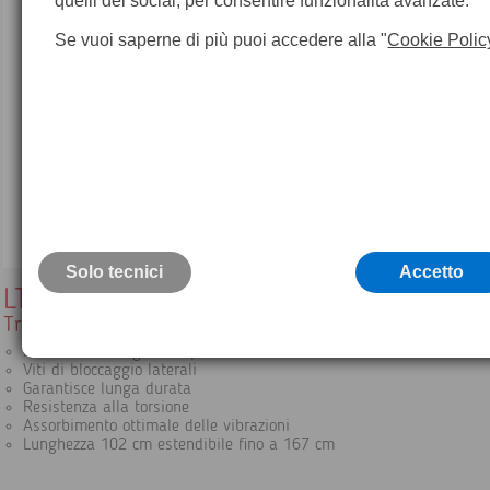
quelli dei social, per consentire funzionalità avanzate.
Se vuoi saperne di più puoi accedere alla "
Cookie Polic
Solo tecnici
Accetto
LT2
Treppiede pesante in legno a testa piatta
Robusto con cinghia a spalla
Viti di bloccaggio laterali
Garantisce lunga durata
Resistenza alla torsione
Assorbimento ottimale delle vibrazioni
Lunghezza 102 cm estendibile fino a 167 cm