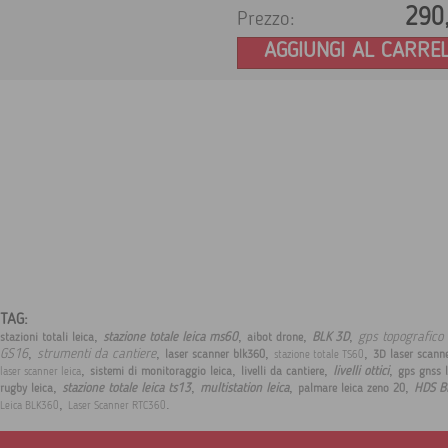
290
Prezzo:
AGGIUNGI AL CARRE
TAG:
,
,
,
,
gps topografico 
stazione totale leica ms60
BLK 3D
stazioni totali leica
aibot drone
,
,
,
,
GS16
strumenti da cantiere
laser scanner blk360
3D laser scann
stazione totale TS60
,
,
,
,
livelli ottici
sistemi di monitoraggio leica
livelli da cantiere
gps gnss 
laser scanner leica
,
,
,
,
stazione totale leica ts13
multistation leica
HDS B
rugby leica
palmare leica zeno 20
,
.
Leica BLK360
Laser Scanner RTC360