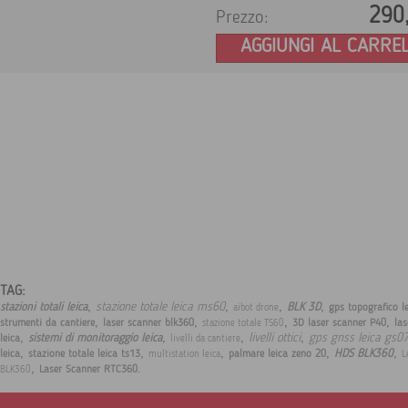
290
Prezzo:
AGGIUNGI AL CARRE
TAG:
,
,
,
,
stazione totale leica ms60
stazioni totali leica
BLK 3D
gps topografico l
aibot drone
,
,
,
,
strumenti da cantiere
laser scanner blk360
3D laser scanner P40
las
stazione totale TS60
,
,
,
,
livelli ottici
gps gnss leica gs0
sistemi di monitoraggio leica
leica
livelli da cantiere
,
,
,
,
,
HDS BLK360
leica
stazione totale leica ts13
palmare leica zeno 20
multistation leica
L
,
.
Laser Scanner RTC360
BLK360