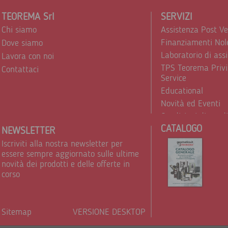
TEOREMA Srl
SERVIZI
Chi siamo
Assistenza Post V
Finanziamenti Nol
Dove siamo
Laboratorio di ass
Lavora con noi
TPS Teorema Privi
Contattaci
Service
Educational
Novità ed Eventi
Condizioni di vend
CATALOGO
Trattamento dei d
NEWSLETTER
Iscriviti alla nostra newsletter per
essere sempre aggiornato sulle ultime
novità dei prodotti e delle offerte in
corso
Sitemap
VERSIONE DESKTOP
Powere