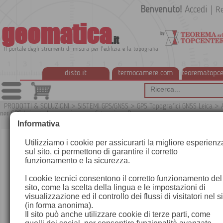
Benvenuto!
Accedi
|
Re
geomatica
.it
Il portale degli strumenti di misura per l'edilizia e la topografia
disto.it
termocamere.com
teorematopce
PRODOTTI & SOLUZIONI
>
SISTEMI GPS/GNSS
>
GPS Topografici GNSS Leica
>
per GPS Leica
>
Accessori per configurazione Base
Informativa
Utilizziamo i cookie per assicurarti la migliore esperienz
sul sito, ci permettono di garantire il corretto
funzionamento e la sicurezza.
I cookie tecnici consentono il corretto funzionamento del
sito, come la scelta della lingua e le impostazioni di
visualizzazione ed il controllo dei flussi di visitatori nel s
(in forma anonima).
Il sito può anche utilizzare cookie di terze parti, come