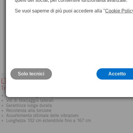
quelli dei social, per consentire funzionalità avanzate.
Se vuoi saperne di più puoi accedere alla "
Cookie Polic
Solo tecnici
Accetto
LT2
Treppiede pesante in legno a testa piatta
Robusto con cinghia a spalla
Viti di bloccaggio laterali
Garantisce lunga durata
Resistenza alla torsione
Assorbimento ottimale delle vibrazioni
Lunghezza 102 cm estendibile fino a 167 cm