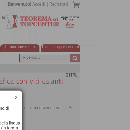
Benvenuto!
Accedi
|
Registrati
termocamere.com
teorematopcenter.com
G1TRL
fica con viti calanti
X
no di
ontaggio della strumentazione sull’ LPE.
ella lingua
o (in forma
rews.