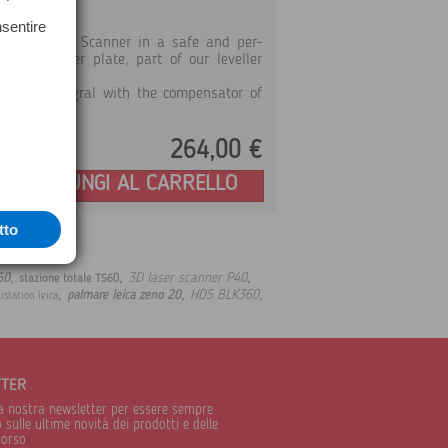
nsentire
type of Laser Scanner in a safe and per-
 of the upper plate, part of our leveller
will be integral with the compensator of
264,
00
€
Prezzo:
AGGIUNGI AL CARRELLO
tto
,
,
,
3D laser scanner P40
60
stazione totale TS60
,
,
,
HDS BLK360
palmare leica zeno 20
istation leica
TTER
alla nostra newsletter per essere sempre
sulle ultime novità dei prodotti e delle
corso