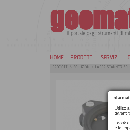
geoma
Il portale degli strumenti di mi
HOME
PRODOTTI
SERVIZI
C
PRODOTTI & SOLUZIONI
>
LASER SCANNER 3D
Informat
Utilizzi
garantir
I cookie
e le impo