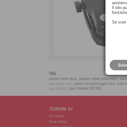
anonima
Il sito 
funziona
Se vuoi 
Solo
TAG:
,
,
stazioni totali leica
stazione totale leica ms60
aibot
,
,
sistemi di monitoraggio leica
livelli 
laser scanner leica
,
.
Laser Scanner RTC360
Leica BLK360
TEOREMA Srl
Chi siamo
Dove siamo