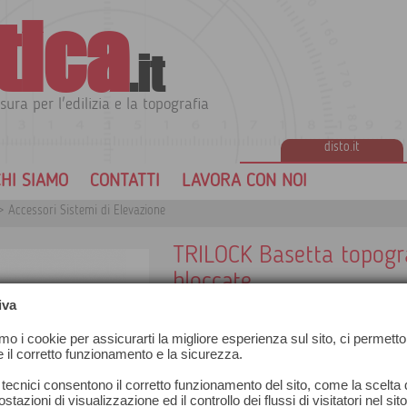
tica
.it
sura per l'edilizia e la topografia
disto.it
HI SIAMO
CONTATTI
LAVORA CON NOI
>
Accessori Sistemi di Elevazione
TRILOCK Basetta topogra
bloccate
iva
.
amo i cookie per assicurarti la migliore esperienza sul sito, ci permetto
Basetta topografica consigliata per il m
e il corretto funzionamento e la sicurezza.
TRILOCK
 tecnici consentono il corretto funzionamento del sito, come la scelta d
stazioni di visualizzazione ed il controllo dei flussi di visitatori nel sit
Topographic tribach with blocked footsc