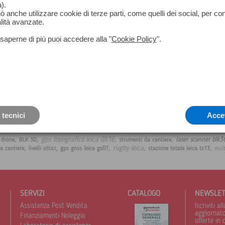
).
Advised for using with LPE.
può anche utilizzare cookie di terze parti, come quelli dei social, per co
lità avanzate.
Trilock has been realized to fix, any 
fectly leveled way, to the 5/8’’ thread
saperne di più puoi accedere alla "
LEVEL-PLANE EVO 16.
Cookie Policy
".
In this way the leveling of the LPE16 
the equipment installed above.
 tecnici
Acce
,
,
,
,
gps topografico leica GS16
laser scanner blk3
 drone
BLK 3D
strumenti da cantiere
,
,
,
,
,
rugby leica
da cantiere
livelli ottici
gps gnss leica gs07
stazione totale leica ts13
mult
SERVIZI
CATALOGO
NEWSLE
Assistenza Post Vendita
Iscriviti 
aggiornato 
Finanziamenti Noleggio
offerte in 