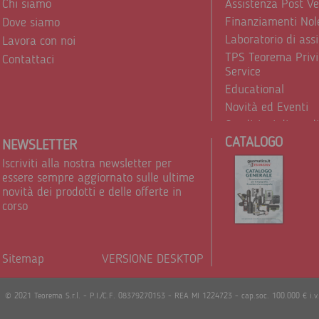
Chi siamo
Assistenza Post V
Finanziamenti Nol
Dove siamo
Laboratorio di ass
Lavora con noi
TPS Teorema Privi
Contattaci
Service
Educational
Novità ed Eventi
Condizioni di vend
CATALOGO
Trattamento dei d
NEWSLETTER
Iscriviti alla nostra newsletter per
essere sempre aggiornato sulle ultime
novità dei prodotti e delle offerte in
corso
Sitemap
VERSIONE DESKTOP
Powere
© 2021 Teorema S.r.l. - P.I./C.F. 08379270153 - REA MI 1224723 - cap.soc. 100.000 € i.v.