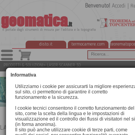
Benvenuto!
Accedi
|
Re
geomatica
.it
Il portale degli strumenti di misura per l'edilizia e la topografia
disto.it
termocamere.com
teorematopce
PRODOTTI & SOLUZIONI
>
LASER SCANNER 3D
Informativa
Utilizziamo i cookie per assicurarti la migliore esperienz
sul sito, ci permettono di garantire il corretto
funzionamento e la sicurezza.
I cookie tecnici consentono il corretto funzionamento del
sito, come la scelta della lingua e le impostazioni di
visualizzazione ed il controllo dei flussi di visitatori nel s
(in forma anonima).
LASER SCANNER 3D
Il sito può anche utilizzare cookie di terze parti, come