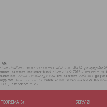
TAG:
,
,
,
,
stazioni totali leica
aibot drone
BLK 3D
gps topografico le
stazione totale leica ms60
,
,
,
,
stazione totale TS60
strumenti da cantiere
laser scanner blk360
3D laser scanner P40
,
,
,
,
sistemi di monitoraggio leica
livelli ottici
scanner leica
livelli da cantiere
gps gnss l
,
,
,
,
rugby leica
multistation leica
palmare leica zeno 20
HDS BLK36
stazione totale leica ts13
,
.
Laser Scanner RTC360
BLK360
TEOREMA Srl
SERVIZI