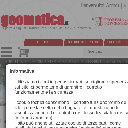
Benvenuto!
Accedi
|
Re
geomatica
.it
Il portale degli strumenti di misura per l'edilizia e la topografia
disto.it
termocamere.com
teorematopce
PRODOTTI & SOLUZIONI
>
SISTEMI GPS/GNSS
>
GPS GNSS/GIS Leica
>
Accessori
Leica
>
Paline e Supporti
Informativa
Utilizziamo i cookie per assicurarti la migliore esperienz
sul sito, ci permettono di garantire il corretto
funzionamento e la sicurezza.
I cookie tecnici consentono il corretto funzionamento del
sito, come la scelta della lingua e le impostazioni di
visualizzazione ed il controllo dei flussi di visitatori nel s
(in forma anonima).
Paline e Supporti
Il sito può anche utilizzare cookie di terze parti, come