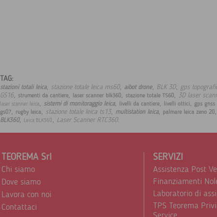
TAG:
,
,
,
,
stazione totale leica ms60
BLK 3D
gps topografic
stazioni totali leica
aibot drone
,
,
,
,
GS16
3D laser scan
strumenti da cantiere
laser scanner blk360
stazione totale TS60
,
,
,
,
sistemi di monitoraggio leica
livelli da cantiere
livelli ottici
gps gnss 
laser scanner leica
,
,
,
,
stazione totale leica ts13
multistation leica
gs07
rugby leica
palmare leica zeno 20
,
,
.
Laser Scanner RTC360
BLK360
Leica BLK360
TEOREMA Srl
SERVIZI
Chi siamo
Assistenza Post V
Finanziamenti Nol
Dove siamo
Laboratorio di ass
Lavora con noi
TPS Teorema Privi
Contattaci
Service