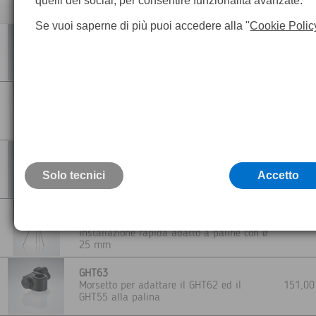
quelli dei social, per consentire funzionalità avanzate.
Descrizione
Se vuoi saperne di più puoi accedere alla "
Cookie Polic
GLS13
Palina telescopica per antenna GPS
295,0
Con attacco a vite, lunghezza 2,00 mt
GSR111
Bipiede per palina portaprisma Leica
345,0
ddatto a tutte le paline
GLS30
515,0
Solo tecnici
Palina GNSS in fibra di carbonio
Accetto
GST6
Treppiede Leica porta palina per
480,0
installazione rapida adatto a paline con ø
25 mm
GHT63
Morsetto per adattare il GHT62 ed il
151,0
GHT55 alla palina