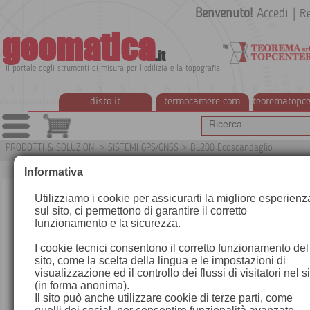
Benvenuto!
Accedi
|
Re
geomatica
.it
Il portale degli strumenti di misura per l'edilizia e la topografia
disto.it
termocamere.com
teorematopce
PRODOTTI & SOLUZIONI
>
SISTEMI GPS/GNSS
>
BL200 Ecoscandaglio
G1
Informativa
Utilizziamo i cookie per assicurarti la migliore esperienz
sul sito, ci permettono di garantire il corretto
funzionamento e la sicurezza.
I cookie tecnici consentono il corretto funzionamento del
sito, come la scelta della lingua e le impostazioni di
visualizzazione ed il controllo dei flussi di visitatori nel s
(in forma anonima).
Il sito può anche utilizzare cookie di terze parti, come