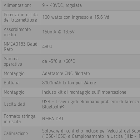
Alimentazione
9 – 40VDC, regolata
Potenza in uscita
100 watts con ingresso a 13.6 Vd
del trasmettitore
Assorbimento
150mA @ 13.6V
medio
NMEA0183 Baud
4800
Rate
Gamma
da -5°C a +60°C
operativa
Montaggio
Adattatore CNC filettato
Batteria
8000mAh Li-Ion per 24 ore
Montaggio
Incluso kit di montaggio sull'imbarcazione
USB – I cavi rigidi eliminano problemi di latenza 
Uscita dati
Bluetooth®
Formato stringa
NMEA DBT
in uscita
Software di controllo incluso per Velocità del Suo
Calibrazione
(1350-1650) e Campionamento in Uscita (1Hz – 1