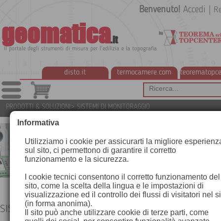
Benvenuto!
Accedi
|
Re
geomatica
.it
Il portale degli strumenti di misura per l'edilizia e la topografia
disto.it
termocamere.com
teorematopce
PRODOTTI & SOLUZIONI
>
SISTEMI DI MONITORAGGIO
Informativa
Utilizziamo i cookie per assicurarti la migliore esperienz
sul sito, ci permettono di garantire il corretto
funzionamento e la sicurezza.
I cookie tecnici consentono il corretto funzionamento del
sito, come la scelta della lingua e le impostazioni di
visualizzazione ed il controllo dei flussi di visitatori nel s
(in forma anonima).
SISTEMI DI MONITORAGGIO
Il sito può anche utilizzare cookie di terze parti, come