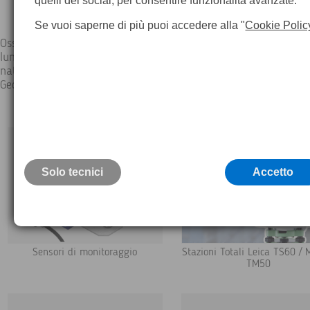
quelli dei social, per consentire funzionalità avanzate.
Se vuoi saperne di più puoi accedere alla "
Cookie Polic
Osservando il movimento di un pendio vulcanico o la struttura 
lungo ponte; se misuri, analizzi e gestisci la struttura degli ogg
naturali o creati dall'uomo: il sistema di monitoraggio di Leica
Geosystems ti offre la giusta soluzione per ogni applicazione.
Solo tecnici
Accetto
Sensori di monitoraggio
Stazioni Totali Leica TS60 / 
TM50