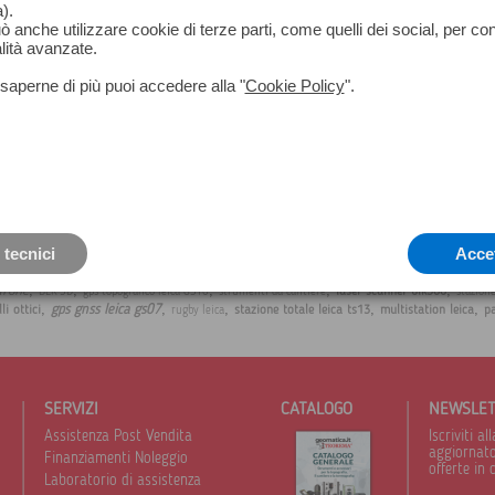
).
Peso: 3,50 kg
può anche utilizzare cookie di terze parti, come quelli dei social, per co
lità avanzate.
saperne di più puoi accedere alla "
Cookie Policy
".
 tecnici
Acce
,
,
,
,
,
drone
laser scanner blk360
BLK 3D
gps topografico leica GS16
strumenti da cantiere
stazion
,
,
,
,
,
gps gnss leica gs07
lli ottici
stazione totale leica ts13
multistation leica
p
rugby leica
SERVIZI
CATALOGO
NEWSLE
Assistenza Post Vendita
Iscriviti 
aggiornato 
Finanziamenti Noleggio
offerte in 
Laboratorio di assistenza