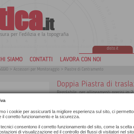
tica
.it
sura per l'edilizia e la topografia
disto.it
HI SIAMO
CONTATTI
LAVORA CON NOI
AGGIO
>
Accessori per Monitoraggio
>
Piastre di Centramento
Doppia Piastra di trasl
Regolabile, per allineamenti precisi in 2 
Libera visuale al suolo
iva
Può essere adattata su treppiede, suppo
Filettatura interna: 5/8”
amo i cookie per assicurarti la migliore esperienza sul sito, ci permetto
Dimensioni: 200x200 mm
e il corretto funzionamento e la sicurezza.
Altezza: 75 mm
Movimento X: 136 mm
 tecnici consentono il corretto funzionamento del sito, come la scelta d
Movimento Y: 74 mm
stazioni di visualizzazione ed il controllo dei flussi di visitatori nel sit
Passaggi di divisione: 0,05 mm