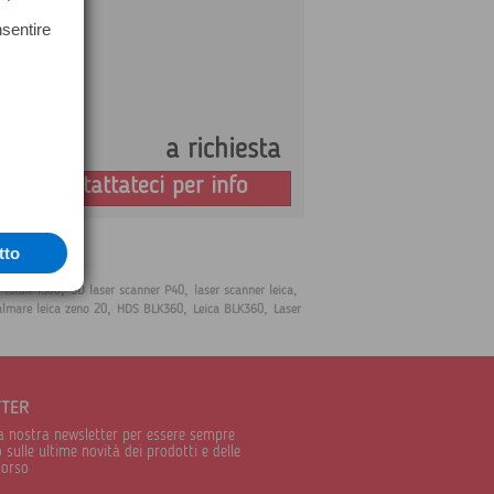
nsentire
a richiesta
Prezzo:
Contattateci per info
tto
,
,
,
3D laser scanner P40
laser scanner leica
e totale TS60
,
,
,
almare leica zeno 20
HDS BLK360
Leica BLK360
Laser
TTER
alla nostra newsletter per essere sempre
sulle ultime novità dei prodotti e delle
corso