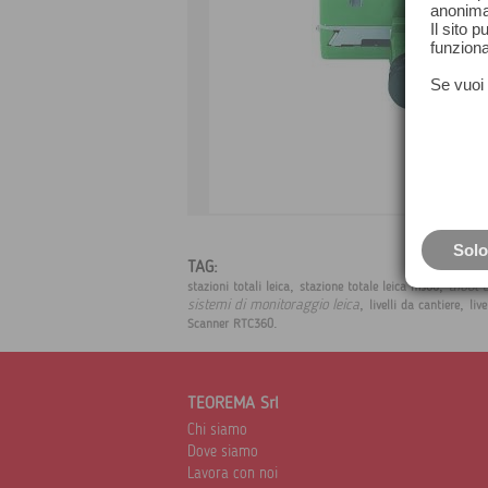
anonima
Il sito 
funziona
Se vuoi 
Solo
TAG:
,
,
aibot 
stazioni totali leica
stazione totale leica ms60
,
,
sistemi di monitoraggio leica
livelli da cantiere
live
.
Scanner RTC360
TEOREMA Srl
Chi siamo
Dove siamo
Lavora con noi