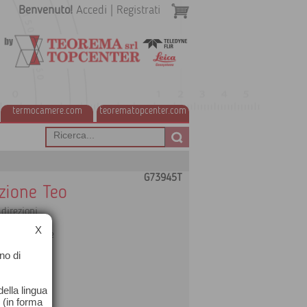
Benvenuto!
Accedi
|
Registrati
termocamere.com
teorematopcenter.com
G73945T
azione Teo
direzioni
X
rti e colonne
no di
ella lingua
o (in forma