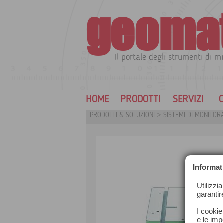
geoma
Il portale degli strumenti di mi
HOME
PRODOTTI
SERVIZI
C
PRODOTTI & SOLUZIONI
>
SISTEMI DI MONITOR
Informat
Utilizzi
garantir
I cookie
e le impo