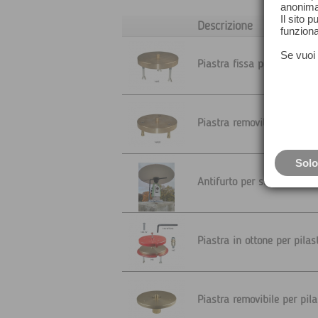
anonima
Il sito 
Descrizione
funziona
Se vuoi 
Piastra fissa per pilastrin
Piastra removibile per pila
Solo
Antifurto per sistema di m
Piastra in ottone per pilas
Piastra removibile per pila