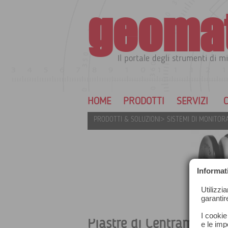
geoma
Il portale degli strumenti di mi
HOME
PRODOTTI
SERVIZI
C
PRODOTTI & SOLUZIONI
>
SISTEMI DI MONITOR
Informat
Utilizzi
garantir
I cookie
Piastre di Centramento
e le impo