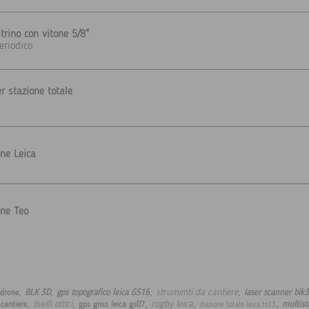
strino con vitone 5/8"
eriodico
r stazione totale
one Leica
one Teo
,
,
,
,
strumenti da cantiere
BLK 3D
gps topografico leica GS16
laser scanner blk
 drone
,
,
,
,
,
livelli ottici
rugby leica
multist
 cantiere
gps gnss leica gs07
stazione totale leica ts13