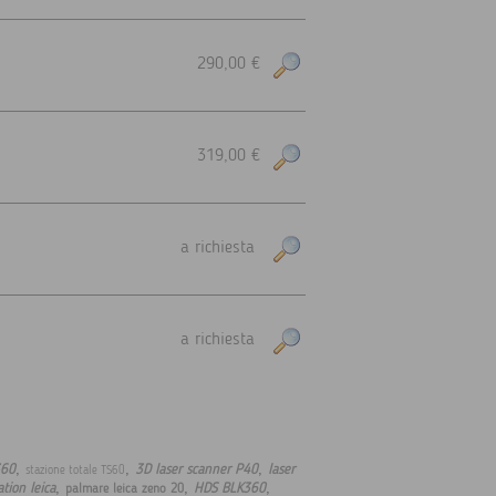
290,00 €
319,00 €
a richiesta
a richiesta
,
,
,
360
3D laser scanner P40
laser
stazione totale TS60
,
,
,
ation leica
HDS BLK360
palmare leica zeno 20