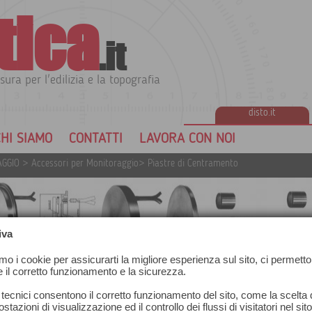
tica
.it
sura per l'edilizia e la topografia
disto.it
HI SIAMO
CONTATTI
LAVORA CON NOI
AGGIO
>
Accessori per Monitoraggio
>
Piastre di Centramento
iva
amo i cookie per assicurarti la migliore esperienza sul sito, ci permetto
e il corretto funzionamento e la sicurezza.
 tecnici consentono il corretto funzionamento del sito, come la scelta d
stazioni di visualizzazione ed il controllo dei flussi di visitatori nel sit