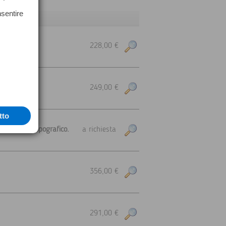
nsentire
228,00 €
249,00 €
tto
l settore topografico.
a richiesta
356,00 €
291,00 €