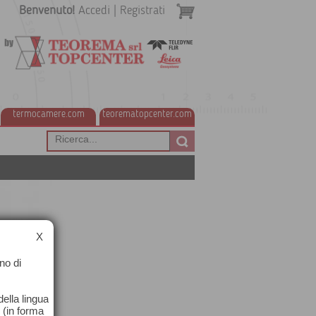
Benvenuto!
Accedi
|
Registrati
termocamere.com
teorematopcenter.com
X
no di
ella lingua
o (in forma