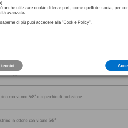
).
può anche utilizzare cookie di terze parti, come quelli dei social, per co
lità avanzate.
saperne di più puoi accedere alla "
Cookie Policy
".
o in ottone con vitone 5/8"
strino in ottone con vitone 5/8"
 tecnici
Acce
onitoraggio Primo Sistema al mondo studiato e realizzato da esperti de
trino con vitone 5/8" e coperchio di protezione
strino in ottone con vitone 5/8"