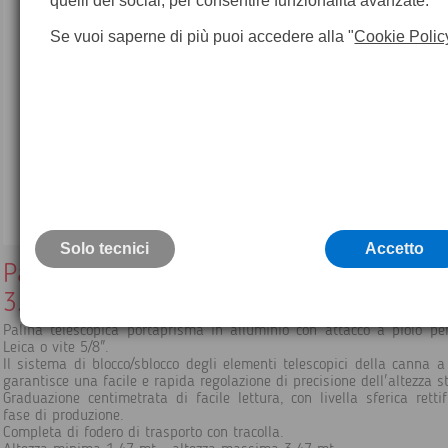
quelli dei social, per consentire funzionalità avanzate.
Se vuoi saperne di più puoi accedere alla "
Cookie Polic
Solo tecnici
Accetto
Palina telescopica portaprisma universal
3.47mt
Palina telescopica portaprisma in alluminio con attacco a piolo pe
Leica o vite 5/8".
Il sistema di blocco/sblocco degli elementi telescopici della canna 
garantisce una facile e rapida regolazione di precisione dell'altezza st
Graduazione centimetrata di facile lettura, con livella sferica rettif
fase di produzione.
Completa di fodero di trasporto con tracolla.