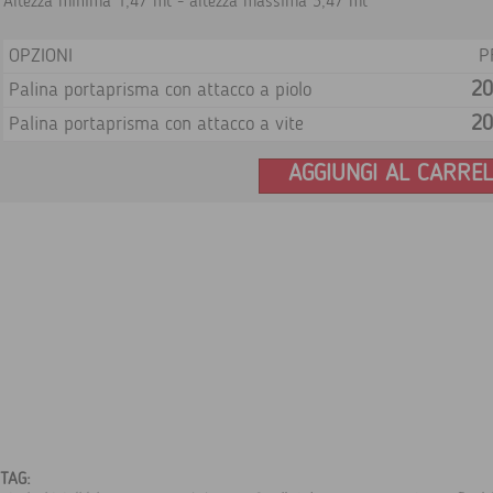
Altezza minima 1,47 mt - altezza massima 3,47 mt
OPZIONI
P
20
Palina portaprisma con attacco a piolo
20
Palina portaprisma con attacco a vite
AGGIUNGI AL CARRE
TAG: