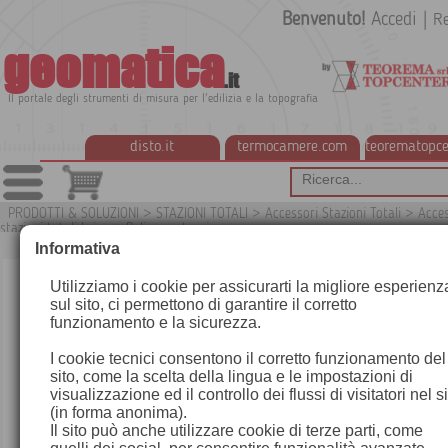
Benvenuto!
Accedi
|
Re
geomatica
.it
Il portale degli strumenti di misura per l'edilizia e la topografia
disto.it
termocamere.com
teorematopce
PRODOTTI & SOLUZIONI
>
STAZIONI TOTALI
>
Accessori Stazioni Totali
>
Acces
stazioni totali Leica
>
Paline portaprisma
Informativa
Utilizziamo i cookie per assicurarti la migliore esperienz
sul sito, ci permettono di garantire il corretto
funzionamento e la sicurezza.
I cookie tecnici consentono il corretto funzionamento del
sito, come la scelta della lingua e le impostazioni di
visualizzazione ed il controllo dei flussi di visitatori nel s
(in forma anonima).
Il sito può anche utilizzare cookie di terze parti, come