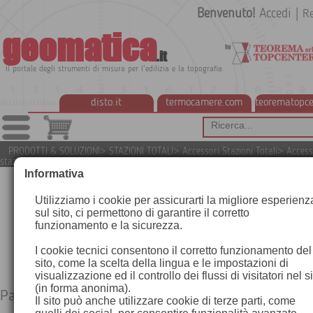
Benvenuto!
Accedi
|
Re
geomatica
.it
Il portale degli strumenti di misura per l'edilizia e la topografia
disto.it
termocamere.com
teorematopce
PRODOTTI & SOLUZIONI
>
STAZIONI TOTALI
>
Accessori Stazioni Totali
>
Access
stazioni totali Leica
>
Paline portaprisma
Informativa
Utilizziamo i cookie per assicurarti la migliore esperienz
sul sito, ci permettono di garantire il corretto
funzionamento e la sicurezza.
I cookie tecnici consentono il corretto funzionamento del
sito, come la scelta della lingua e le impostazioni di
visualizzazione ed il controllo dei flussi di visitatori nel s
(in forma anonima).
Paline portaprisma
Il sito può anche utilizzare cookie di terze parti, come