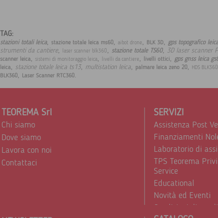
TAG:
,
,
,
,
stazioni totali leica
gps topografico lei
stazione totale leica ms60
BLK 3D
aibot drone
,
,
,
strumenti da cantiere
3D laser scanner 
stazione totale TS60
laser scanner blk360
,
,
,
,
gps gnss leica gs
scanner leica
livelli ottici
sistemi di monitoraggio leica
livelli da cantiere
,
,
,
,
stazione totale leica ts13
multistation leica
leica
palmare leica zeno 20
HDS BLK360
,
.
BLK360
Laser Scanner RTC360
TEOREMA Srl
SERVIZI
Chi siamo
Assistenza Post V
Finanziamenti Nol
Dove siamo
Laboratorio di ass
Lavora con noi
TPS Teorema Privi
Contattaci
Service
Educational
Novità ed Eventi
Condizioni di vend