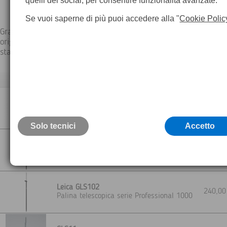
quelli dei social, per consentire funzionalità avanzate.
Se vuoi saperne di più puoi accedere alla "
Cookie Polic
Grazie all'impiego di materiali come carbonio e alluminio, le pa
originali Leica Geosystems offrono un equilibrio ottimale tra pe
stabilità e longevità.
Descrizione
Leica GLS12F
295,0
Palina telescopica
Solo tecnici
Accetto
Leica GLS101
210,0
Palina telescopica serie Professional 1000
Leica GLS102
240,0
Palina telescopica serie Professional 1000