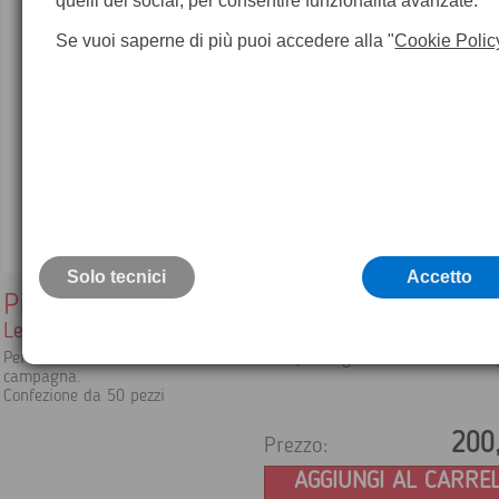
quelli dei social, per consentire funzionalità avanzate.
Se vuoi saperne di più puoi accedere alla "
Cookie Polic
Solo tecnici
Accetto
Picchetti in legno - confezione da 50 pez
Legno stagionato con testa verniciata h. 50 cm
Per lavori di tracciamento nel terreno o per segnalare e delimitare 
campagna.
Confezione da 50 pezzi
200
Prezzo:
AGGIUNGI AL CARRE