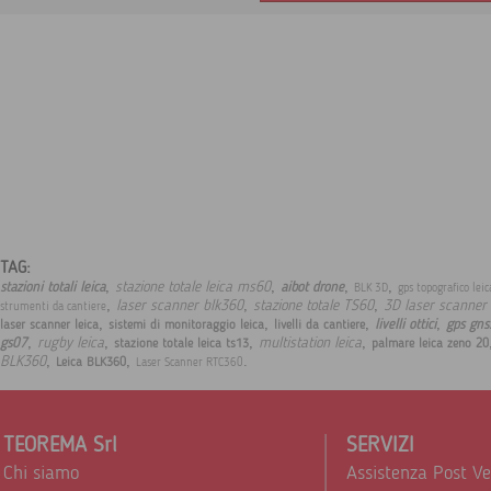
TAG:
,
,
,
,
stazione totale leica ms60
stazioni totali leica
aibot drone
BLK 3D
gps topografico lei
,
,
,
laser scanner blk360
stazione totale TS60
3D laser scanner
strumenti da cantiere
,
,
,
,
livelli ottici
gps gnss
laser scanner leica
sistemi di monitoraggio leica
livelli da cantiere
,
,
,
,
rugby leica
multistation leica
gs07
stazione totale leica ts13
palmare leica zeno 20
,
,
.
BLK360
Leica BLK360
Laser Scanner RTC360
TEOREMA Srl
SERVIZI
Chi siamo
Assistenza Post V