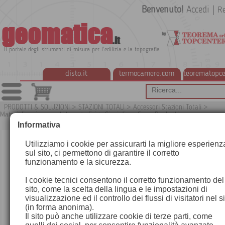
Benvenuto!
Accedi
|
Re
geomatica
.it
Il portale degli strumenti di misura per l'edilizia e la topografia
disto.it
termocamere.com
teorematopce
PRODOTTI & SOLUZIONI
>
STAZIONI TOTALI
>
Accessori Stazioni Totali
>
Materializzazione punti topografici
>
Cippi di confine e Picchetti
Informativa
Utilizziamo i cookie per assicurarti la migliore esperienz
sul sito, ci permettono di garantire il corretto
funzionamento e la sicurezza.
I cookie tecnici consentono il corretto funzionamento del
sito, come la scelta della lingua e le impostazioni di
visualizzazione ed il controllo dei flussi di visitatori nel s
(in forma anonima).
Il sito può anche utilizzare cookie di terze parti, come