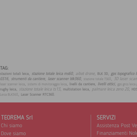
TAG:
,
,
,
,
aibot drone
stazione totale leica ms60
gps topografico l
stazioni totali leica
BLK 3D
,
,
,
,
3D laser sca
GS16
strumenti da cantiere
laser scanner blk360
stazione totale TS60
,
,
,
,
livelli ottici
livelli da cantiere
laser scanner leica
sistemi di monitoraggio leica
gps gnss leica
,
,
,
,
stazione totale leica ts13
palmare leica zeno 20
rugby leica
multistation leica
HDS
,
.
Laser Scanner RTC360
Leica BLK360
TEOREMA Srl
SERVIZI
Chi siamo
Assistenza Post V
Finanziamenti Nol
Dove siamo