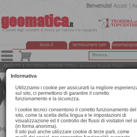
Benvenuto!
Accedi
|
Re
geomatica
.it
Il portale degli strumenti di misura per l'edilizia e la topografia
disto.it
termocamere.com
teorematopce
PRODOTTI & SOLUZIONI
>
STAZIONI TOTALI
>
Accessori Stazioni Totali
>
Materializzazione punti topografici
Informativa
Utilizziamo i cookie per assicurarti la migliore esperienz
sul sito, ci permettono di garantire il corretto
funzionamento e la sicurezza.
I cookie tecnici consentono il corretto funzionamento del
sito, come la scelta della lingua e le impostazioni di
visualizzazione ed il controllo dei flussi di visitatori nel s
(in forma anonima).
Materializzazione punti topografici
Il sito può anche utilizzare cookie di terze parti, come