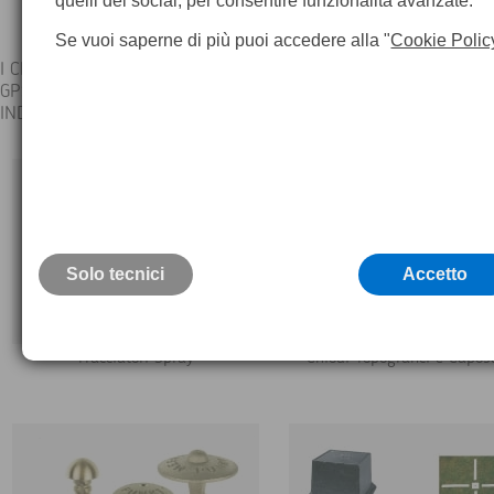
quelli dei social, per consentire funzionalità avanzate.
Se vuoi saperne di più puoi accedere alla "
Cookie Polic
I CHIODI TOPOGRAFICI, I CAPOSALDI DI LIVELLAZIONE E/O VERT
GPS, I PICCHETTI, I TRACCIATORI SPRAY, SONO ACCESSORI
INDISPENSABILI PER IL TOPOGRAFO
Solo tecnici
Accetto
Tracciatori Spray
Chiodi Topografici e Capos