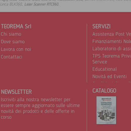
,
.
Leica BLK360
Laser Scanner RTC360
TEOREMA Srl
SERVIZI
Chi siamo
Assistenza Post V
Finanziamenti Nol
Dove siamo
Laboratorio di ass
Lavora con noi
TPS Teorema Privi
Contattaci
Service
Educational
Novità ed Eventi
Condizioni di vend
CATALOGO
Trattamento dei d
NEWSLETTER
Iscriviti alla nostra newsletter per
essere sempre aggiornato sulle ultime
novità dei prodotti e delle offerte in
corso