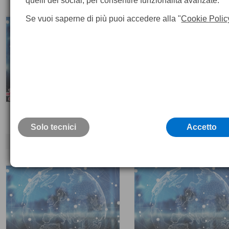
quelli dei social, per consentire funzionalità avanzate.
Se vuoi saperne di più puoi accedere alla "
Cookie Polic
HxGN SmartNet (Italpos)
HxGN SmartNet+
Solo tecnici
Accetto
385,
€
395,
00