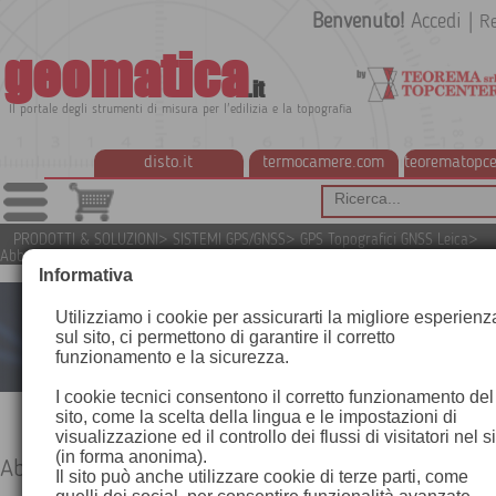
Benvenuto!
Accedi
|
Re
geomatica
.it
Il portale degli strumenti di misura per l'edilizia e la topografia
disto.it
termocamere.com
teorematopce
PRODOTTI & SOLUZIONI
>
SISTEMI GPS/GNSS
>
GPS Topografici GNSS Leica
>
Abbonamento al servizio HxGN SmartNet
Informativa
Utilizziamo i cookie per assicurarti la migliore esperienz
sul sito, ci permettono di garantire il corretto
funzionamento e la sicurezza.
I cookie tecnici consentono il corretto funzionamento del
sito, come la scelta della lingua e le impostazioni di
visualizzazione ed il controllo dei flussi di visitatori nel s
(in forma anonima).
Abbonamento al servizio HxGN SmartNet
Il sito può anche utilizzare cookie di terze parti, come