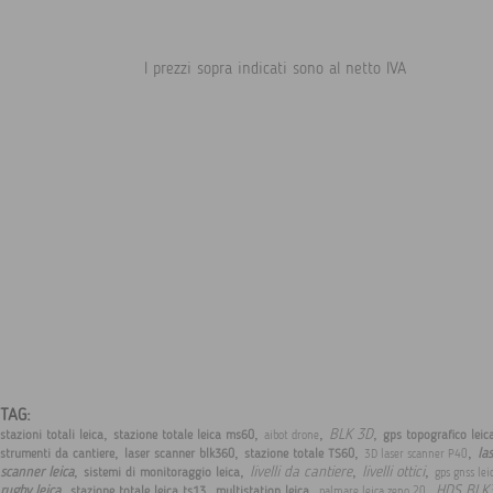
I prezzi sopra indicati sono al netto IVA
TAG:
,
,
,
,
BLK 3D
stazioni totali leica
stazione totale leica ms60
gps topografico leic
aibot drone
,
,
,
,
la
strumenti da cantiere
laser scanner blk360
stazione totale TS60
3D laser scanner P40
,
,
,
,
livelli da cantiere
livelli ottici
scanner leica
sistemi di monitoraggio leica
gps gnss lei
,
,
,
,
HDS BLK
rugby leica
stazione totale leica ts13
multistation leica
palmare leica zeno 20