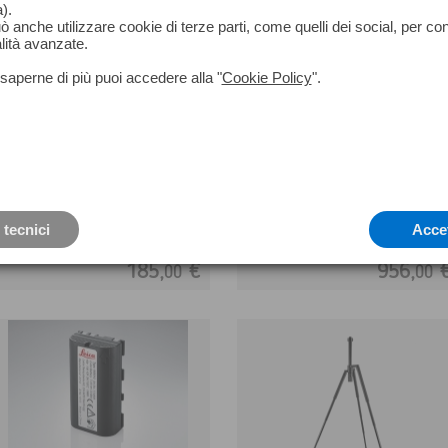
).
può anche utilizzare cookie di terze parti, come quelli dei social, per co
lità avanzate.
saperne di più puoi accedere alla "
Cookie Policy
".
GEB821
BLK360 Package Accessori
Batteria per BLK2GO
 tecnici
Acce
185,
€
956,
00
00