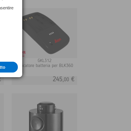
nsentire
GKL312
Caricatore batteria per BLK360
tto
€
245,
€
00