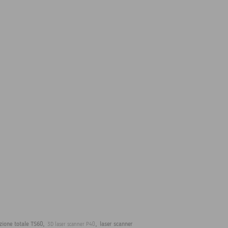
,
,
zione totale TS60
laser scanner
3D laser scanner P40