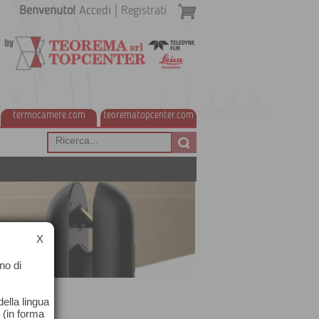
Benvenuto!
Accedi
|
Registrati
termocamere.com
teorematopcenter.com
X
no di
ella lingua
o (in forma