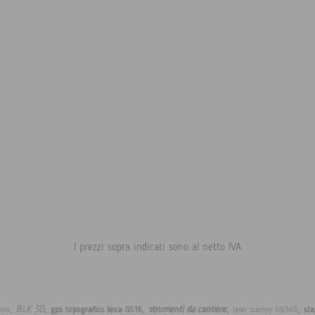
I prezzi sopra indicati sono al netto IVA
,
,
,
,
,
BLK 3D
strumenti da cantiere
gps topografico leica GS16
sta
rone
laser scanner blk360