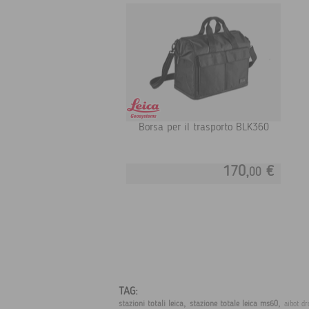
Borsa per il trasporto BLK360
170,
€
00
TAG:
,
,
stazioni totali leica
stazione totale leica ms60
aibot d