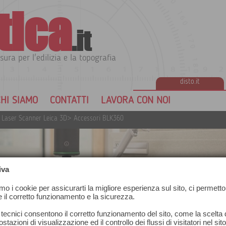
tica
.it
sura per l'edilizia e la topografia
disto.it
HI SIAMO
CONTATTI
LAVORA CON NOI
 Laser Scanner Leica 3D
>
Accessori BLK360
iva
amo i cookie per assicurarti la migliore esperienza sul sito, ci permetto
e il corretto funzionamento e la sicurezza.
 tecnici consentono il corretto funzionamento del sito, come la scelta d
stazioni di visualizzazione ed il controllo dei flussi di visitatori nel sit