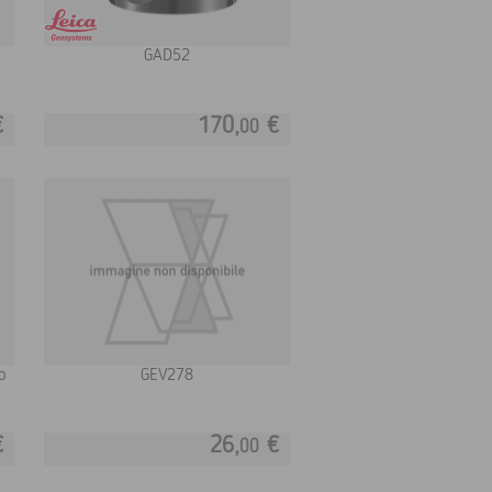
GAD52
€
170,
€
00
o
GEV278
€
26,
€
00