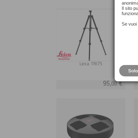
anonima
Il sito 
funziona
Se vuoi 
Leica TRI75
Solo
95,
€
00