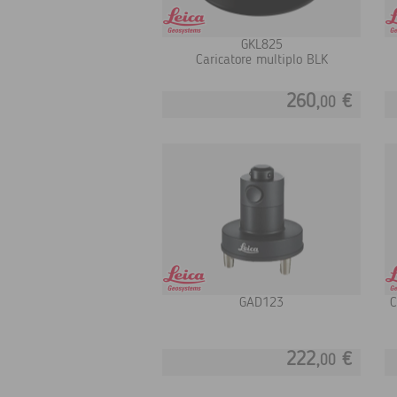
GKL825
Caricatore multiplo BLK
260,
€
00
GAD123
C
222,
€
00