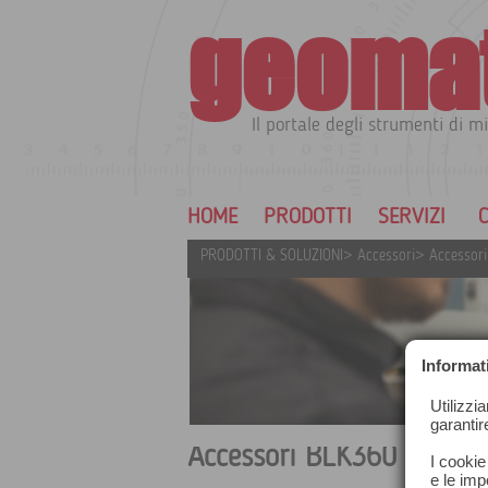
geoma
Il portale degli strumenti di mi
HOME
PRODOTTI
SERVIZI
C
PRODOTTI & SOLUZIONI
>
Accessori
>
Accessori
Informat
Utilizzi
garantir
Accessori BLK360
I cookie
e le impo