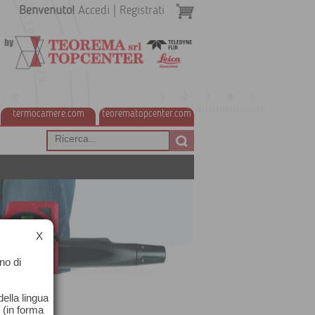
Benvenuto!
Accedi
|
Registrati
termocamere.com
teorematopcenter.com
X
no di
ella lingua
o (in forma