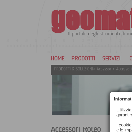
geoma
Il portale degli strumenti di mi
HOME
PRODOTTI
SERVIZI
C
PRODOTTI & SOLUZIONI
>
Accessori
>
Accessori
Informat
Utilizzi
garantir
I cookie
Accessori Roteo
e le impo