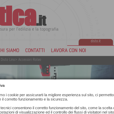
tica
.it
sura per l'edilizia e la topografia
disto.it
HI SIAMO
CONTATTI
LAVORA CON NOI
 Disto Lino
>
Accessori Roteo
iva
amo i cookie per assicurarti la migliore esperienza sul sito, ci permetto
e il corretto funzionamento e la sicurezza.
 tecnici consentono il corretto funzionamento del sito, come la scelta d
stazioni di visualizzazione ed il controllo dei flussi di visitatori nel sit