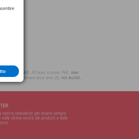
nsentire
tto
,
,
3D laser scanner P40
azione totale TS60
laser
,
,
,
tation leica
palmare leica zeno 20
HDS BLK360
TTER
alla nostra newsletter per essere sempre
sulle ultime novità dei prodotti e delle
corso