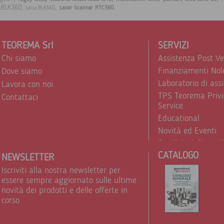
,
,
.
BLK360
Laser Scanner RTC360
Leica BLK360
TEOREMA Srl
SERVIZI
Chi siamo
Assistenza Post V
Finanziamenti Nol
Dove siamo
Laboratorio di ass
Lavora con noi
TPS Teorema Privi
Contattaci
Service
Educational
Novità ed Eventi
Condizioni di vend
CATALOGO
Trattamento dei d
NEWSLETTER
Iscriviti alla nostra newsletter per
essere sempre aggiornato sulle ultime
novità dei prodotti e delle offerte in
corso