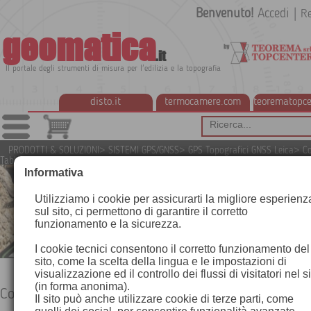
Benvenuto!
Accedi
|
Re
geomatica
.it
Il portale degli strumenti di misura per l'edilizia e la topografia
disto.it
termocamere.com
teorematopce
PRODOTTI & SOLUZIONI
>
SISTEMI GPS/GNSS
>
GPS Topografici GNSS Leica
>
Co
Tablet Leica
Informativa
Utilizziamo i cookie per assicurarti la migliore esperienz
sul sito, ci permettono di garantire il corretto
funzionamento e la sicurezza.
I cookie tecnici consentono il corretto funzionamento del
sito, come la scelta della lingua e le impostazioni di
visualizzazione ed il controllo dei flussi di visitatori nel s
(in forma anonima).
Controller / Tablet Leica
Il sito può anche utilizzare cookie di terze parti, come