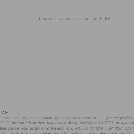
I prezzi sopra indicati sono al netto IVA
TAG:
,
,
,
,
aibot drone
gps topografico l
stazioni totali leica
stazione totale leica ms60
BLK 3D
,
,
,
,
GS16
stazione totale TS60
strumenti da cantiere
laser scanner blk360
3D laser sca
,
,
,
,
livelli da cantiere
livelli ottici
gps g
laser scanner leica
sistemi di monitoraggio leica
,
,
,
,
,
gs07
rugby leica
stazione totale leica ts13
multistation leica
palmare leica zeno 20