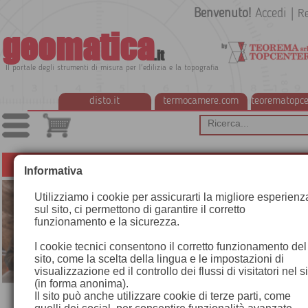
Benvenuto!
Accedi
|
Re
geomatica
.it
Il portale degli strumenti di misura per l'edilizia e la topografia
disto.it
termocamere.com
teorematopce
Informativa
CREDITO D'IMPOSTA SULL'ACQUISTO DEI BENI STRUMENTALI
Utilizziamo i cookie per assicurarti la migliore esperienz
sul sito, ci permettono di garantire il corretto
funzionamento e la sicurezza.
I cookie tecnici consentono il corretto funzionamento del
sito, come la scelta della lingua e le impostazioni di
visualizzazione ed il controllo dei flussi di visitatori nel s
(in forma anonima).
Il sito può anche utilizzare cookie di terze parti, come