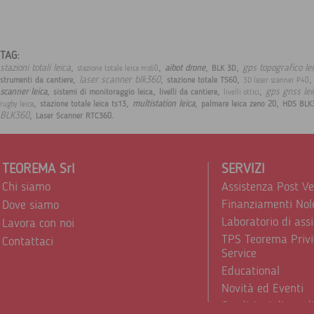
TAG:
,
,
,
,
stazioni totali leica
gps topografico le
aibot drone
BLK 3D
stazione totale leica ms60
,
,
,
laser scanner blk360
strumenti da cantiere
stazione totale TS60
3D laser scanner P40
,
,
,
,
gps gnss le
scanner leica
sistemi di monitoraggio leica
livelli da cantiere
livelli ottici
,
,
,
,
multistation leica
stazione totale leica ts13
palmare leica zeno 20
HDS BLK
rugby leica
,
.
BLK360
Laser Scanner RTC360
TEOREMA Srl
SERVIZI
Chi siamo
Assistenza Post V
Finanziamenti Nol
Dove siamo
Laboratorio di ass
Lavora con noi
TPS Teorema Privi
Contattaci
Service
Educational
Novità ed Eventi
Condizioni di vend