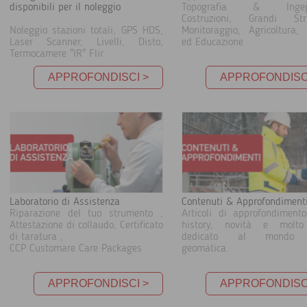
disponibili per il noleggio
Topografia & Ingegn
Costruzioni, Grandi Stru
Noleggio stazioni totali, GPS HDS,
Monitoraggio, Agricoltura,
Laser Scanner, Livelli, Disto,
ed Educazione
Termocamere "IR" Flir
APPROFONDISCI >
APPROFONDISC
Laboratorio di Assistenza
Contenuti & Approfondiment
Riparazione del tuo strumento ,
Articoli di approfondiment
Attestazione di collaudo, Certificato
history, novità e molto
di taratura ,
dedicato al mondo 
CCP Customare Care Packages
geomatica.
APPROFONDISCI >
APPROFONDISC