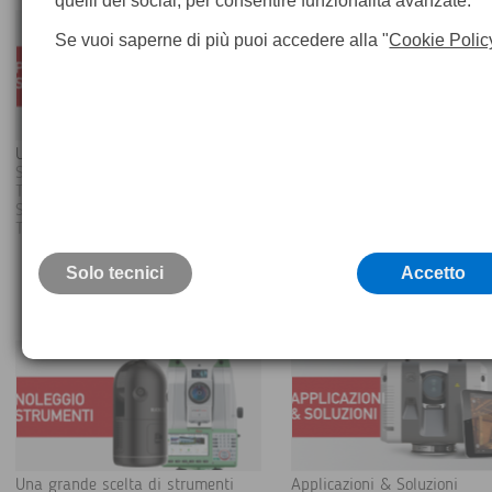
quelli dei social, per consentire funzionalità avanzate.
Se vuoi saperne di più puoi accedere alla "
Cookie Polic
Un'ampia gamma di strumenti:
Strumenti Demo Stock Nuovi,
Stazioni Totali Leica, GPS
garantiti e Leasing Tasso 0
Topografici GNSS Leica, Laser
Promozioni, Strumenti Usati
Scanner 3D Leica
Demo, Teorema Outlet
Tutti i prodotti e gli accessori
Solo tecnici
Accetto
APPROFONDISCI >
APPROFONDISC
Una grande scelta di strumenti
Applicazioni & Soluzioni