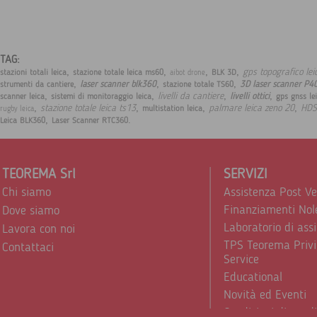
TAG:
,
,
,
,
gps topografico le
stazioni totali leica
stazione totale leica ms60
BLK 3D
aibot drone
,
,
,
laser scanner blk360
3D laser scanner P4
strumenti da cantiere
stazione totale TS60
,
,
,
,
livelli da cantiere
livelli ottici
scanner leica
sistemi di monitoraggio leica
gps gnss le
,
,
,
,
stazione totale leica ts13
palmare leica zeno 20
HDS
multistation leica
rugby leica
,
.
Leica BLK360
Laser Scanner RTC360
TEOREMA Srl
SERVIZI
Chi siamo
Assistenza Post V
Finanziamenti Nol
Dove siamo
Laboratorio di ass
Lavora con noi
TPS Teorema Privi
Contattaci
Service
Educational
Novità ed Eventi
Condizioni di vend