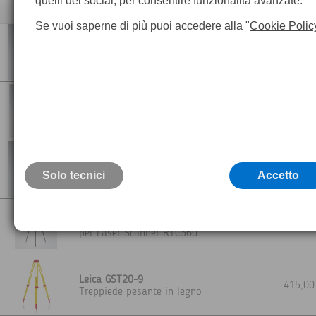
quelli dei social, per consentire funzionalità avanzate.
Descrizione
Se vuoi saperne di più puoi accedere alla "
Cookie Polic
GDF323 Basamento senza piombo ottico
330,0
nera
GDF322 PRO Basamento Leica con
piombo ottico
525,0
Per strumenti con elevata precisione
angolare
GDF321 PRO Basamento Leica senza
piombo ottico
350,0
Solo tecnici
Per strumenti con elevata precisione
Accetto
angolare
GST80 Treppiede Leggero
1.670,0
per Laser Scanner RTC360
Leica GST20-9
415,0
Treppiede pesante in legno