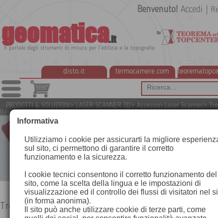
Benvenuto!
Accedi
|
Re
geomatica
.it
Il portale degli strumenti di misura per l'edilizia e la topografia
disto.it
termocamere.com
teorematopce
PRODOTTI & SOLUZIONI
>
LASER SCANNER 3D
>
Accessori Laser Scanner
>
Tre
Basamenti
Informativa
Utilizziamo i cookie per assicurarti la migliore esperienz
sul sito, ci permettono di garantire il corretto
funzionamento e la sicurezza.
I cookie tecnici consentono il corretto funzionamento del
sito, come la scelta della lingua e le impostazioni di
visualizzazione ed il controllo dei flussi di visitatori nel s
(in forma anonima).
Treppiedi e Basamenti
Il sito può anche utilizzare cookie di terze parti, come