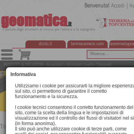
Benvenuto!
Accedi
|
Re
geomatica
.it
Il portale degli strumenti di misura per l'edilizia e la topografia
disto.it
termocamere.com
teorematopce
PRODOTTI & SOLUZIONI
>
Accessori
>
Accessori Livelli
>
Treppiedi
Informativa
Utilizziamo i cookie per assicurarti la migliore esperienz
sul sito, ci permettono di garantire il corretto
funzionamento e la sicurezza.
I cookie tecnici consentono il corretto funzionamento del
sito, come la scelta della lingua e le impostazioni di
visualizzazione ed il controllo dei flussi di visitatori nel s
(in forma anonima).
Treppiedi
Il sito può anche utilizzare cookie di terze parti, come