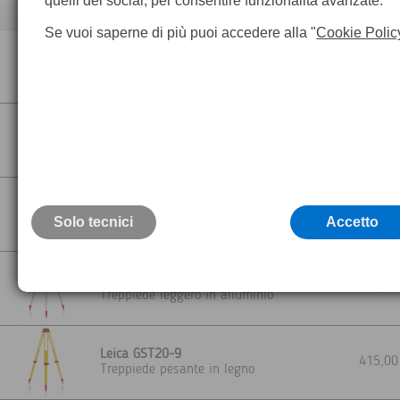
quelli dei social, per consentire funzionalità avanzate.
Descrizione
Se vuoi saperne di più puoi accedere alla "
Cookie Polic
Leica GST101
135,0
Treppiede pesante in legno
Leica GST05
280,0
Treppiede leggero in legno
Leica GST20
455,0
Solo tecnici
Treppiede pesante in legno
Accetto
Leica GST05 L
215,0
Treppiede leggero in alluminio
Leica GST20-9
415,0
Treppiede pesante in legno