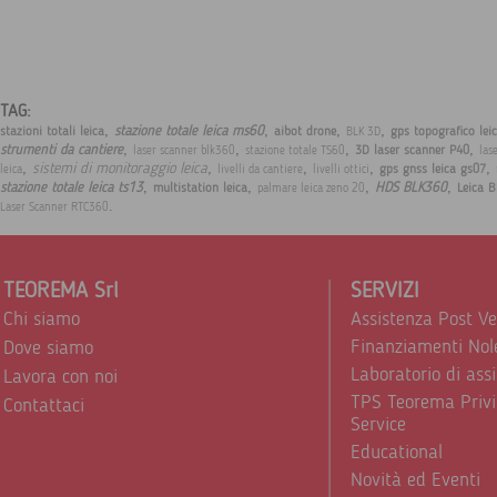
TAG:
,
,
,
,
stazione totale leica ms60
stazioni totali leica
aibot drone
gps topografico lei
BLK 3D
,
,
,
,
strumenti da cantiere
3D laser scanner P40
laser scanner blk360
stazione totale TS60
las
,
,
,
,
,
sistemi di monitoraggio leica
gps gnss leica gs07
leica
livelli da cantiere
livelli ottici
,
,
,
,
stazione totale leica ts13
HDS BLK360
multistation leica
Leica 
palmare leica zeno 20
.
Laser Scanner RTC360
TEOREMA Srl
SERVIZI
Chi siamo
Assistenza Post V
Finanziamenti Nol
Dove siamo
Laboratorio di ass
Lavora con noi
TPS Teorema Privi
Contattaci
Service
Educational
Novità ed Eventi